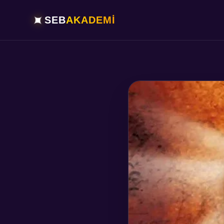
✦
SEB
AKADEMİ