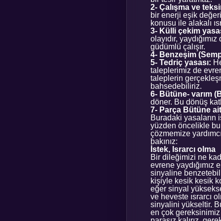
2- Çalışma ve teksi
bir enerji eşik değe
konusu ile alakalı ıs
3- Külli çekim yasa
olayıdır, yaydığımız
güdümlü çalışır.
4- Benzeşim (Sempa
5- Tedriç yasası:
He
taleplerimiz de evr
taleplerin gerçekleş
bahsedebiliriz.
6- Bütüne- varım 
döner. Bu dönüş katlı 
7- Parça Bütüne ait
Buradaki yasaların i
yüzden öncelikle bu 
çözmemize yardımcı o
bakınız:
İstek, Israrcı olma
Bir dileğimizi ne ka
evrene yaydığımız en
sinyaline benzetebili
kişiyle kesik kesik 
eğer sinyal yüksekse
ve heveste ısrarcı o
sinyalini yükseltir. 
en çok gereksinimiz 
parasız kalırız, gere