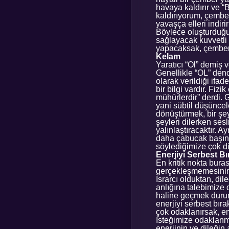
havaya kaldırır ve “
kaldırıyorum, çembe
yavaşça elleri indiri
Böylece oluşturduğu
sağlayacak kuvvetli b
yapacaksak, çemberi
Kelam
Yaratıcı “Ol” demiş 
Genellikle “OL” dend
olarak verildiği ifade
bir bilgi vardır. Fiz
mühürlerdir” derdi. 
yani sübtil düşüncele
dönüştürmek, bir şey
şeyleri dilerken ses
yalınlaştıracaktır. 
daha çabucak başınız
söylediğimize çok d
Enerjiyi Serbest B
En kritik nokta buras
gerçekleşmemesinin t
Israrcı olduktan, dile
anlığına talebimize 
haline geçmek durum
enerjiyi serbest bır
çok odaklanırsak, en
İsteğimize odaklanm
enerjinin ve dileğin