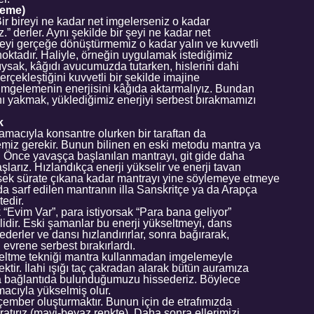
leme)
 “Bir bireyi ne kadar net imgelerseniz o kadar
ız.” derler. Aynı şekilde bir şeyi ne kadar net
şeyi gerçeğe dönüştürmemiz o kadar yalın ve kuvvetli
r noktadır. Haliyle, örneğin uygulamak istediğimiz
ıysak, kâğıdı avucumuzda tutarken, hislerini dahi
rçekleştiğini kuvvetli bir şekilde imajine
 imgelemenin enerjisini kâğıda aktarmalıyız. Bundan
nı yakmak, yüklediğimiz enerjiyi serbest bırakmamızı
k
amacıyla konsantre olurken bir taraftan da
emiz gerekir. Bunun bilinen en eski metodu mantra ya
r. Önce yavaşça başlanılan mantrayı, git gide daha
şlarız. Hızlandıkça enerji yükselir ve enerji tavan
sek sürate çıkana kadar mantrayı yine söylemeye etmeye
a sarf edilen mantranın illa Sanskritçe ya da Arapça
edir.
 “Evim Var”, para istiyorsak “Para bana geliyor”
rlidir. Eski şamanlar bu enerji yükseltmeyi, dans
ederler ve dansı hızlandırırlar, sonra bağırarak,
i evrene serbest bırakırlardı.
kseltme tekniği mantra kullanmadan imgelemeyle
ktir. İlahi ışığı taç çakradan alarak bütün auramıza
la bağlantıda bulunduğumuzu hissederiz. Böylece
macıyla yükselmiş olur.
çember oluşturmaktır. Bunun için de etrafımızda
ratırız (mavi-beyaz renkte). Daha sonra ellerimizi