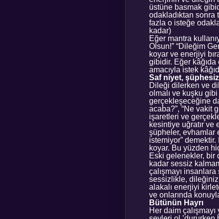
üstüne basmak gibidi
odakladıktan sonra t
fazla o isteğe odakl
kadar)
Eğer mantra kullanıy
Olsun!” “Dileğim Gerç
koyar ve enerjiyi bı
gibidir. Eğer kâğıda
amacıyla istek kâğıd
Saf niyet, şüphesiz
Dileği dilerken ve d
olmalı ve kuşku gibi
gerçekleşeceğine da
acaba?”, “Ne vakit g
işaretleri ve gerçek
kesintiye uğratır ve 
şüpheler, evhamlar 
istemiyor” demektir.
koyar. Bu yüzden hiç
Eski gelenekler, bir
kadar sessiz kalmamız
çalışmayı insanlara 
sessizlikle, dileğin
alakalı enerjiyi kir
ve onlarında konuyla 
Bütünün Hayrı
Her daim çalışmayı 
şeyleri ol ’dururken 