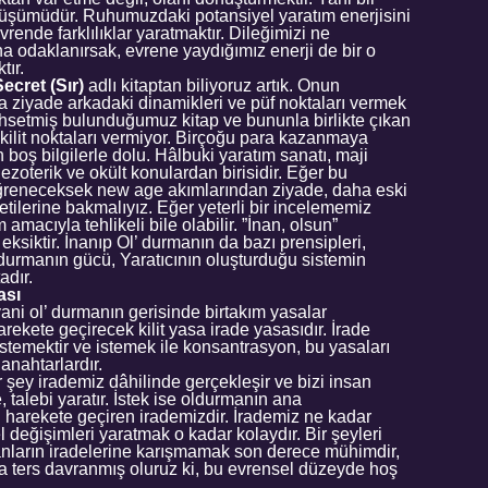
önüşümüdür. Ruhumuzdaki potansiyel yaratım enerjisini
rende farklılıklar yaratmaktır. Dileğimizi ne
na odaklanırsak, evrene yaydığımız enerji de bir o
tır.
ecret (Sır)
adlı kitaptan biliyoruz artık. Onun
a ziyade arkadaki dinamikleri ve püf noktaları vermek
hsetmiş bulunduğumuz kitap ve bununla birlikte çıkan
i kilit noktaları vermiyor. Birçoğu para kazanmaya
boş bilgilerle dolu. Hâlbuki yaratım sanatı, maji
ezoterik ve okült konulardan birisidir. Eğer bu
 öğreneceksek new age akımlarından ziyade, daha eski
retilerine bakmalıyız. Eğer yeterli bir incelememiz
amacıyla tehlikeli bile olabilir. ”İnan, olsun”
eksiktir. İnanıp Ol’ durmanın da bazı prensipleri,
 durmanın gücü, Yaratıcının oluşturduğu sistemin
adır.
ası
yani ol’ durmanın gerisinde birtakım yasalar
arekete geçirecek kilit yasa irade yasasıdır. İrade
stemektir ve istemek ile konsantrasyon, bu yasaları
anahtarlardır.
 şey irademiz dâhilinde gerçekleşir ve bizi insan
, talebi yaratır. İstek ise oldurmanın ana
ni harekete geçiren irademizdir. İrademiz ne kadar
l değişimleri yaratmak o kadar kolaydır. Bir şeyleri
sanların iradelerine karışmamak son derece mühimdir,
a ters davranmış oluruz ki, bu evrensel düzeyde hoş