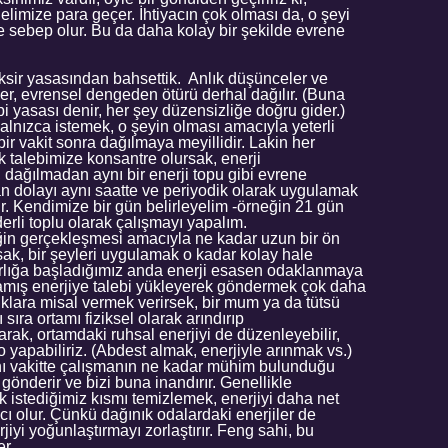
 elimize para geçer. İhtiyacın çok olması da, o şeyi
 sebep olur. Bu da daha kolay bir şekilde evrene
ksir yasasından bahsettik. Anlık düşünceler ve
ler, evrensel dengeden ötürü derhal dağılır. (Buna
i yasası denir, her şey düzensizliğe doğru gider.)
alnızca istemek, o şeyin olması amacıyla yeterli
i bir vakit sonra dağılmaya meyillidir. Lakin her
ak talebimize konsantre olursak, enerji
dağılmadan aynı bir enerji topu gibi evrene
an dolayı aynı saatte ve periyodik olarak uygulamak
. Kendimize bir gün belirleyelim -örneğin 21 gün
derli toplu olarak çalışmayı yapalım.
leğin gerçekleşmesi amacıyla ne kadar uzun bir ön
sak, bir şeyleri uygulamak o kadar kolay hale
ırlığa başladığımız anda enerji esasen odaklanmaya
damış enerjiye talebi yükleyerek göndermek çok daha
lıklara misal vermek verirsek, bir mum ya da tütsü
 sıra ortamı fiziksel olarak arındırıp
arak, ortamdaki ruhsal enerjiyi de düzenleyebilir,
 yapabiliriz. (Abdest almak, enerjiyle arınmak vs.)
ynı vakitte çalışmanın ne kadar mühim bulunduğu
 gönderir ve bizi buna inandırır. Genellikle
 istediğimiz kısmı temizlemek, enerjiyi daha net
ı olur. Çünkü dağınık odalardaki enerjiler de
rjiyi yoğunlaştırmayı zorlaştırır. Feng sahi, bu
r.