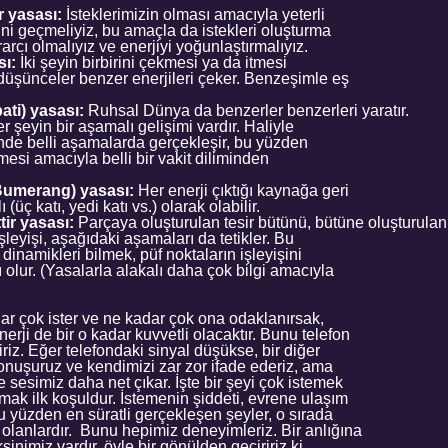
r yasası:
İsteklerimizin olması amacıyla yeterli
rini geçmeliyiz, bu amaçla da istekleri oluşturma
rarcı olmalıyız ve enerjiyi yoğunlaştırmalıyız.
sı:
İki şeyin birbirini çekmesi ya da itmesi
 düşünceler benzer enerjileri çeker. Benzeşimle eş
ti) yasası:
Ruhsal Dünya da benzerler benzerleri yaratır.
r şeyin bir aşamalı gelişimi vardır. Haliyle
ende belli aşamalarda gerçekleşir, bu yüzden
mesi amacıyla belli bir vakit diliminden
(Bumerang) yasası:
Her enerji çıktığı kaynağa geri
(üç katı, yedi katı vs.) olarak olabilir.
tir yasası:
Parçaya oluşturulan tesir bütünü, bütüne oluşturulan t
şleyişi, aşağıdaki aşamaları da tetikler. Bu
dinamikleri bilmek, püf noktaların işleyişini
lur. (Yasalarla alakalı daha çok bilgi amacıyla
dar çok ister ve ne kadar çok ona odaklanırsak,
erji de bir o kadar kuvvetli olacaktır. Bunu telefon
riz. Eğer telefondaki sinyal düşükse, bir diğer
konuşuruz ve kendimizi zar zor ifade ederiz, ama
 sesimiz daha net çıkar. İşte bir şeyi çok istemek
lmak ilk koşuldur. İstemenin şiddeti, evrene ulaşım
Bu yüzden en süratli gerçekleşen şeyler, o sırada
olanlardır. Bunu hepimiz deneyimleriz. Bir anlığına
ksinimiz vardır, öyle bir gönülden geçiririz ki,