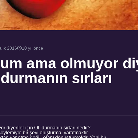
alık 2016
10 yıl önce
orum ama olmuyor di
ldurmanın sırları
r diyenler için Ol ’durmanın sırları nedir?
öylemiyle bir şeyi oluşturma, yaratmaktır.
tan var etme değil, olanı dönüştürmektir. Yani bir