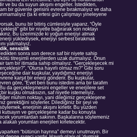
r ve bu da suyun akışını engeller. İstedikten,
am bir güvenle gerisini evrene bırakmalıyız ve daha
anmamalıyız (ta ki ertesi gün çalışmayı yineleyene
orsak, bunu bir bitiriş cümlesiyle yaparız. “Öyle
ekleşti” gibi bir niyetle bağırarak son noktayı
rakırız. Bu üzerimizde ki yoğun enerjiyi atmak
 enerji yüklediysek, enerjiyi serbest bırakmak
ını yakmalıyız.
dik, sessizlik
iledikten sonra son derece saf bir niyete sahip
 kötü titreşimli enerjilerden uzak durmalıyız. Onun
ir tam bir itimada sahip olmalıyız. “Gerçekleşecek mi
erçekleşir?”, “Olursa hayırlı olmaz mı?” Gibi soru
leşeceğine dair kuşkular, yaydığımız enerjiyi
evrene karşıt bir enerji gönderir. Bu kuşkular,
evren göre, ”Evet ben bunu istedim ama bir tarafım
 Bu da gerçekleşmesini engeller ve enerjilere set
bir kuşku olmaksızın, saf niyetle istemeliyiz.
 diğer mühim noktayı, yani dileğimiz gerçekleşene
 gerektiğini söylerler. Dilediğiniz bir şeyi ve
söylemek, enerjinin akışını kirletir. Bu yüzden
izi kutsayın ve gerçekleşene kadar bu konuyla
letecek yorumlardan sakının. Başkalarına söylemeniz
alakalı yorumları enerjileri kirletecektir.
yaparken “bütünün hayrına” demeyi unutmayın. Bir
bir denge sureci vardır. Hayırlı olanı ol ’durmak