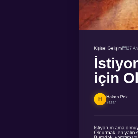
Kişisel Gelişim
27 Ar
İstiy
için O
Hakan Pek
H
Yazar
İstiyorum ama olmuyo
Oldurmak, en yalın s
Buradaki yaratım yok