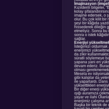
İmajinasyon (imge
Kızılderili bilgeler,
kolay şifalandırırsın
imajine edersek, o 
olur. Bu çok kilit bi
şeyi bir kâğıda yazd
hissederek dileğin ge
etmeliyiz. Sonra bu
sonra o istek kâğıdı
sağlar.
Enerjiyi yükseltme
İsteğimizi oldurmak 
enerjimizi yükseltm
da zikir kullanmaktı
süratli söylemeye ba
yapana yani en yük
devam ederiz. Burad
olması gerekmemekt
Mesela ev istiyorsak
gibi kalıplar da yete
ile yaparlardı. Dans 
yükselttikleri enerjiy
Bir diğer enerji yü
ışığı auramıza çekme
yayar ve ilahi Olan
enerjimiz çalışma a
Başka bir teknik de 
hayali bir çember ya