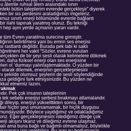
Bu âlemle ruhsal âlem arasındaki sınırı
rdeki bütün taleplerim evrende gerçekleşir” diyerek
rken bir sis perdesini araladığımızı imgeleriz.
muz sınırlı enerji bölümünde evrenle bağlantı
ir ilahi tapınak yaratmış oluruz. Bu tekniği
 hep aynı yerde açmanın yararı vardır.
ve tüm Evren yaratılma surecine girmiştir.
iğinin belirtilmesi yani bu emrin ses enerjisi
si rastlantı değildir. Burada pek tabi ki saklı
ik öğretmeni her vakit “Sözler, evrene vurulan
Gerçekten de bir şeyi sesli olarak kelimelere dökmek
ri, daha fiziksel enerji olan ses enerjisine
leri ol ’durmayı yalınlaştırmaktadır. O yüzden bir
li olarak dilemek, enerjinin gerçekleşmesini
Aynı şekilde olumsuz şeylerin de sesli söylendiğinde
a geldiğini fark etmişsinizdir. Bu yüzden ne
ikkat etmemiz lazım.
ırakmak
ıdır. Pek çok insanın taleplerinin
ek sebebi enerjiyi serbest bırakmayı atlamalarıdır.
ği dileyip, enerjiyi yükselttikten sonra, bir
dair hiçbir şeyi umursamamak, bir hiçlik duygusu
undayızdır. Böylece yaydığımız ve odakladığımız
akırız. Eğer gerçekleşmesini istediğimiz dileğe çok
erji akışını tıkarız ve dileğimiz evrene ulaşmaz.
alı ama buna bağlı ve bağımlı olmamalıyız, böylelikle
 akmasına izin verebiliriz. Bu aynı su hortumunun