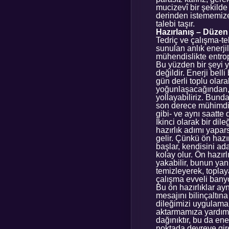
mucizevî bir şekilde
derinden istememize
talebi taşır.
Hazırlanış – Düzen
Tedriç ve çalışma-te
sunulan anlık enerji
mühendislikte entrop
Bu yüzden bir şeyi y
değildir. Enerji bell
gün derli toplu olar
yoğunlaşacağından, 
yollayabiliriz. Bund
son derece mühimdir
gibi- ve aynı saatte 
İkinci olarak bir di
hazırlık adımı yapar
gelir. Çünkü ön haz
başlar, kendisini a
kolay olur. Ön hazır
yakabilir, bunun yanı
temizleyerek, toplay
çalışma evveli banyo
Bu ön hazırlıklar a
mesajını bilinçaltına
dileğimizi uygulamak
aktarmamıza yardımc
dağınıktır, bu da ene
noktada devreye gire