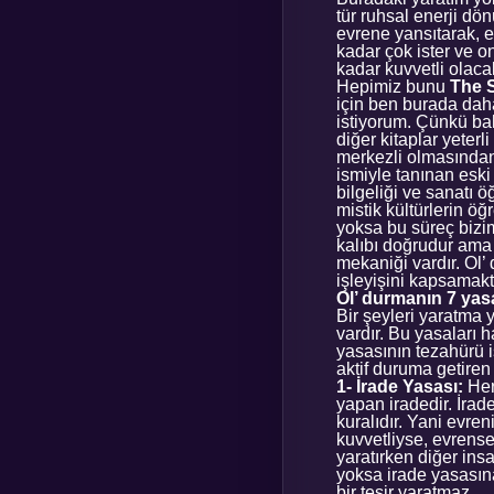
tür ruhsal enerji d
evrene yansıtarak, ev
kadar çok ister ve o
kadar kuvvetli olacak
Hepimiz bunu
The S
için ben burada dah
istiyorum. Çünkü ba
diğer kitaplar yeterl
merkezli olmasından 
ismiyle tanınan eski 
bilgeliği ve sanatı
mistik kültürlerin öğ
yoksa bu süreç bizim 
kalıbı doğrudur ama 
mekaniği vardır. Ol’
işleyişini kapsamakt
Ol’ durmanın 7 yas
Bir şeyleri yaratma 
vardır. Bu yasaları h
yasasının tezahürü i
aktif duruma getiren 
1- İrade Yasası:
Her
yapan iradedir. İrade
kuralıdır. Yani evre
kuvvetliyse, evrense
yaratırken diğer in
yoksa irade yasasın
bir tesir yaratmaz.