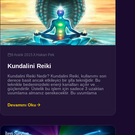
9 Aralık 2015
Hakan Pek
Kundalini Reiki
Kundalini Reiki Nedir? Kundalini Reiki, kullanımı son
derece basit ancak etkileyici bir şifa tekniğidir. Bu
teknikle bedeninizdeki enerji kanalları açılır ve
güçlendirilir. Üstelik bu işlem için sadece 3 uzaktan
uyumlama almanız gerekecektir. Bu uyumlama
süreçleri, reiki enerjisinin bedeniniz boyunca
serbestçe akmasını sağlayarak tüm enerji
Devamını Oku
blokajlarını ortadan kaldırır. Kundalini uyanışı, kök
çakra olarak bilinen merkezde başlar. […]
İleri Seviye