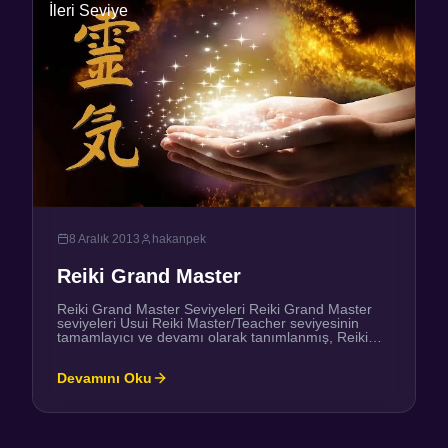
İleri Seviye
8 Aralık 2013
hakanpek
Reiki Grand Master
Reiki Grand Master Seviyeleri Reiki Grand Master
seviyeleri Usui Reiki Master/Teacher seviyesinin
tamamlayıcı ve devamı olarak tanımlanmış, Reiki
Masterların japonyada çeşitli araştırmaları ve aynı
enerjiye kanal olarak devamını getirdikleri oldukça
Devamını Oku
güçlü ve ileri seviyeleridir. Üstatlık(Master) enerjisi,
örtülü olarak Büyük Üstatlık’ın(Grand Master)
görünümünü de içerir. Büyük Üstatlık uyumlamasıyla
birlikte bu görünüm bilinçli olarak işlenip-bilince
entegre edilir. […]