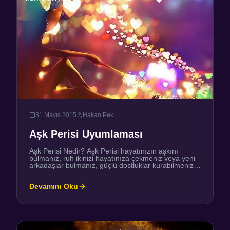
31 Mayıs 2015
Hakan Pek
Aşk Perisi Uyumlaması
Aşk Perisi Nedir? Aşk Perisi hayatınızın aşkını
bulmanız, ruh ikinizi hayatınıza çekmeniz veya yeni
arkadaşlar bulmanız, güçlü dostluklar kurabilmeniz
için size yardımcı olacak mucizevi bir enerji
sistemidir. Aşk perisi uyumlaması içerisinde,
Devamını Oku
evlenmek isteyipte belirli bir yaşa gelmesine rağmen
evlenme konusunda her defasında başka bir sebep
çıkması nedeniyle sürekli engeller yaşayan kişiler
için Kısmet Açma ile ilgili […]