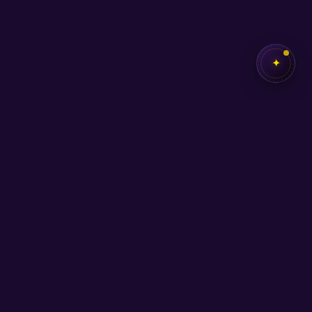
✦
İletişim
uyumlan.com@gmail.com