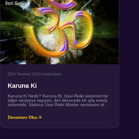
İleri Seviye
24 Temmuz 2013
hakanpek
Karuna Ki
Karuna Ki Nedir? Karuna Ki, Usui Reiki sistemini bir
diğer seviyeye taşıyan, ileri derecede bir şifa enerji
sistemidir. Sadece Usui Reiki Master seviyesini almış
olanlar için uygundur.Karuna Ki, Merhamet Enerjisi
yada daha uygun bir şekilde “Merhamet Enerjisinin
Devamını Oku
Yolu” anlamına gelir. İyileştiren ve yaratılışın
merhametini bütün yaratılanlara dağıtan bir enerjidir.
Karuna Ki kalp merkezli bir iyileştirmedir. […]