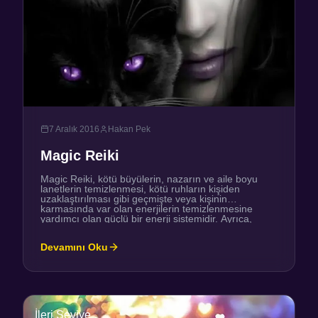
7 Aralık 2016
Hakan Pek
Magic Reiki
Magic Reiki, kötü büyülerin, nazarın ve aile boyu
lanetlerin temizlenmesi, kötü ruhların kişiden
uzaklaştırılması gibi geçmişte veya kişinin
karmasında var olan enerjilerin temizlenmesine
yardımcı olan güçlü bir enerji sistemidir. Ayrıca,
yaşamın, ruhun ve bedenin şifalanmasına katkıda
bulunurken kişiye ve yaşadığı mekana etkili bir
Devamını Oku
koruma sağlar. Magic Reiki enerjisi, bir Magic Reiki
Master tarafından aktarıldığında, kişinin […]
İleri Seviye