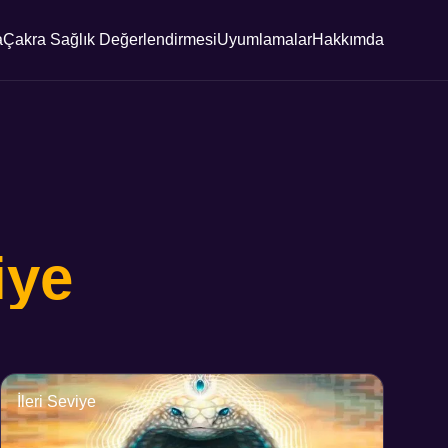
a
Çakra Sağlık Değerlendirmesi
Uyumlamalar
Hakkımda
iye
İleri Seviye