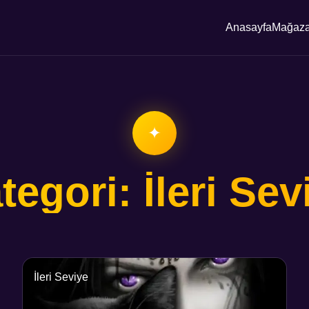
Anasayfa
Mağaz
✦
tegori: İleri Sev
İleri Seviye