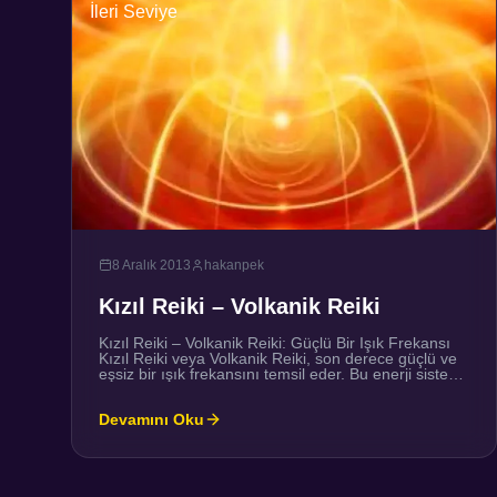
İleri Seviye
8 Aralık 2013
hakanpek
Kızıl Reiki – Volkanik Reiki
Kızıl Reiki – Volkanik Reiki: Güçlü Bir Işık Frekansı
Kızıl Reiki veya Volkanik Reiki, son derece güçlü ve
eşsiz bir ışık frekansını temsil eder. Bu enerji sistemi,
bir dizi farklı alanda bize yardımcı olabilir, özellikle
korunma, topraklanma, yeniden canlanma ve derin
Devamını Oku
psiko-ruhsal konular gibi pek çok alanda etkilidir. Bu
yazının amacı, Kızıl Reiki’nin önemini ve […]