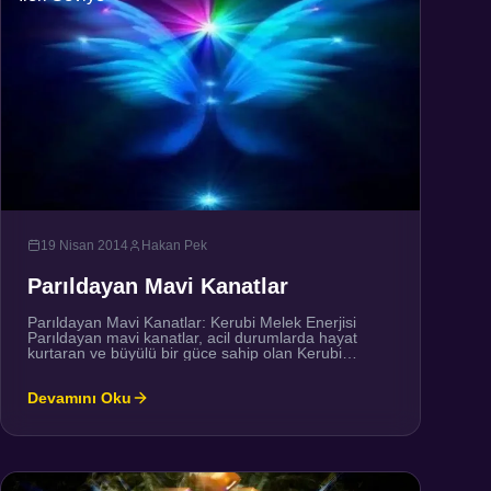
19 Nisan 2014
Hakan Pek
Parıldayan Mavi Kanatlar
Parıldayan Mavi Kanatlar: Kerubi Melek Enerjisi
Parıldayan mavi kanatlar, acil durumlarda hayat
kurtaran ve büyülü bir güce sahip olan Kerubi
(Cherubim) melek enerjilerini temsil eder. Kerubiler,
koruma, huzur, güvenlik, şüphe, stres, enerji ve
Devamını Oku
fiziksel aşırı yük, anksiyete, endişe, sıkıntı gibi her
türlü negatif enerjinin temizlenmesi ve hatta kara
büyü enerjileri ve saldırılarıyla başa çıkma
konusunda […]