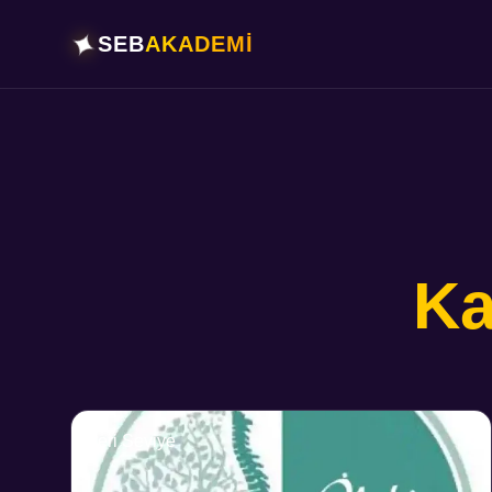
✦
SEB
AKADEMİ
Ka
İleri Seviye