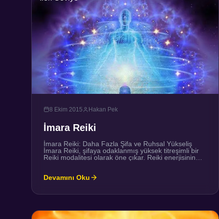
8 Ekim 2015
Hakan Pek
İmara Reiki
İmara Reiki: Daha Fazla Şifa ve Ruhsal Yükseliş
İmara Reiki, şifaya odaklanmış yüksek titreşimli bir
Reiki modalitesi olarak öne çıkar. Reiki enerjisinin
titreşimlerinin bir dereceye kadar değişebileceği bazı
bakış açılarına göre, Reiki spektrumunda Usui Reiki
Devamını Oku
1-3 seviyeleri, Karuna 4. seviye ve Imara Reiki ise 5.
seviyede yer alır. İmara Reiki, bu spektrumun en
üstünde bulunur […]