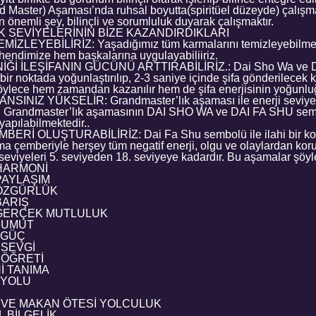
d Master) Aşaması’nda ruhsal boyutta(spiritüel düzeyde) çalışm
 önemli şey, bilinçli ve sorumluluk duyarak çalışmaktır.
 SEVİYELERİNİN BİZE KAZANDIRDIKLARI
ZLEYEBİLİRİZ: Yaşadığımız tüm karmalarını temizleyebilme
endimize hem başkalarına uygulayabiliiriz.
İĞİ İLEŞİFANIN GÜCÜNÜ ARTTIRABİLİRİZ.: Dai Sho Wa ve D
 bir noktada yoğunlaştırılıp, 2-3 saniye içinde şifa gönderilecek 
 böylece hem zamandan kazanılır hem de şifa enerjisinin yoğunluğ
SINIZ YÜKSELİR: Grandmaster’lık aşaması ile enerji seviyeni
andmaster’lık aşamasının DAI SHO WA ve DAI FA SHU semboll
apılabilmektedir..
ERİ OLUŞTURABİLİRİZ: Dai Fa Shu sembolü ile ilahi bir ko
ma çemberiyle herşey tüm negatif enerji, olgu ve olaylardan koru
eviyeleri 5. seviyeden 18. seviyeye kadardır. Bu aşamalar şöyl
 HARMONİ
PAYLAŞIM
 ÖZGÜRLÜK
BARIŞ
K GERÇEK MUTLULUK
K UMUT
K GÜÇ
 SEVGİ
 ÖĞRETİ
Nİ TANIMA
 YOLU
N VE MAKAN ÖTESİ YOLCULUK
L BİLGELİK