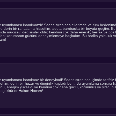
 uyumlaması inanılmazdı! Seans sırasında ellerimde ve tüm bedenimde ta
 ve derin bir rahatlama hissettim, adeta bambaşka bir boyuta geçtim. 
da mucizevi değişimler oldu; kendimi çok daha enerjik, berrak ve pozit
lahi korumanın gücünü deneyimlemeye başladım. Bu harika yolculuk ve 
cam!
 uyumlaması inanılmaz bir deneyimdi! Seans sırasında içimde tarifsiz bi
settim; derin bir huzur ve dinginlik kapladı beni. Bu uyumlama sonrası 
 oldu, enerjim yükseldi ve kendimi çok daha güçlü, korunmuş ve şifacı 
k teşekkürler Hakan Hocam!