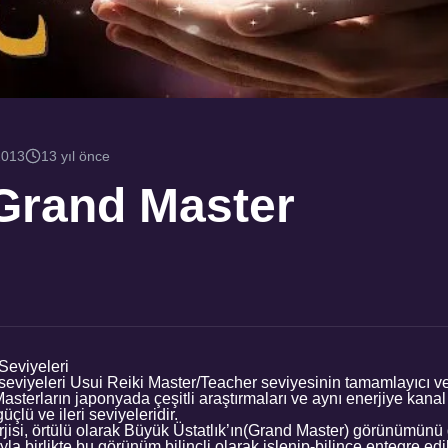
2013
13 yıl önce
 Grand Master
Seviyeleri
seviyeleri Usui Reiki Master/Teacher seviyesinin tamamlayıcı v
asterların japonyada çeşitli araştırmaları ve aynı enerjiye kana
üçlü ve ileri seviyeleridir.
rjisi, örtülü olarak Büyük Üstatlık’ın(Grand Master) görünümünü 
a birlikte bu görünüm bilinçli olarak işlenip-bilince entegre edil