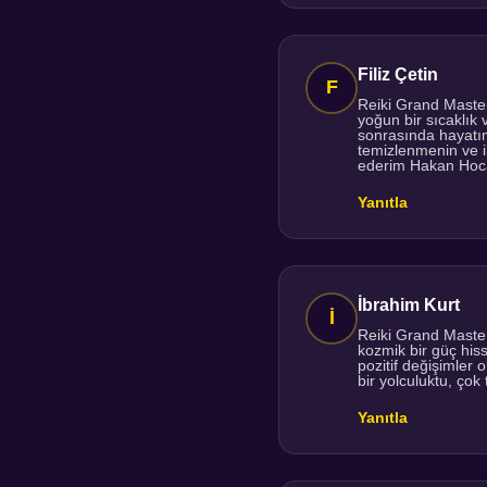
Filiz Çetin
Reiki Grand Master
yoğun bir sıcaklık
sonrasında hayatım
temizlenmenin ve i
ederim Hakan Ho
Yanıtla
İbrahim Kurt
Reiki Grand Master
kozmik bir güç his
pozitif değişimler
bir yolculuktu, ço
Yanıtla