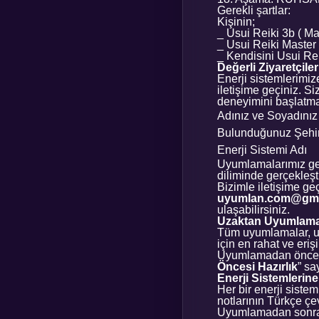
Gerekli şartlar:
Kişinin;
_ Usui Reiki 3b ( Ma
_ Usui Reiki Master
_ Kendisini Usui Rei
Değerli Ziyaretçiler
Enerji sistemlerimiz
iletişime geçiniz. S
deneyimini başlatmak
Adınız ve Soyadınız
Bulunduğunuz Şehi
Enerji Sistemi Adı
Uyumlamalarımız gene
diliminde gerçekleştir
Bizimle iletişime g
uyumlan.com@gma
ulaşabilirsiniz.
Uzaktan Uyumlama
Tüm uyumlamalar, uz
için en rahat ve eri
Uyumlamadan önceki 
Öncesi Hazırlık
” sa
Enerji Sistemleri
Her bir enerji siste
notlarının Türkçe çev
Uyumlamadan sonra, 