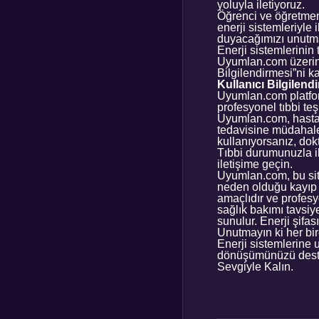
yoluyla iletiyoruz.
Öğrenci ve öğretmen
enerji sistemleriyle
duyacağımızı unutm
Enerji sistemlerinin 
Uyumlan.com üzerind
Bilgilendirmesi”ni k
Kullanıcı Bilgilend
Uyumlan.com platfor
profesyonel tıbbi te
Uyumlan.com, hastal
tedavisine müdahale
kullanıyorsanız, dok
Tıbbi durumunuzla il
iletişime geçin.
Uyumlan.com, bu sit
neden olduğu kayıp v
amaçlıdır ve profesy
sağlık bakımı tavsiy
sunulur. Enerji şifası
Unutmayın ki her bir
Enerji sistemlerine 
dönüşümünüzü deste
Sevgiyle Kalın.