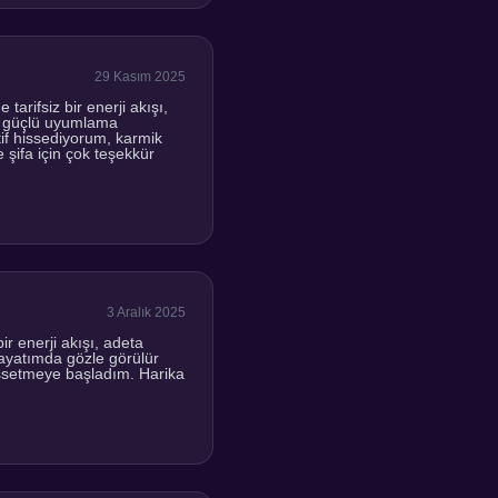
29 Kasım 2025
rifsiz bir enerji akışı,
Bu güçlü uyumlama
if hissediyorum, karmik
şifa için çok teşekkür
3 Aralık 2025
r enerji akışı, adeta
hayatımda gözle görülür
hissetmeye başladım. Harika