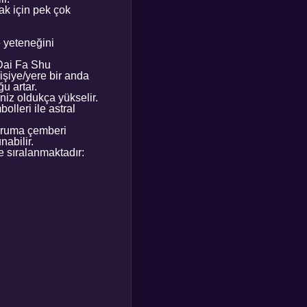
ak için pek çok
 yeteneğini
ai Fa Shu
kişiye/yere bir anda
u artar.
z oldukça yükselir.
eri ile astral
ruma çemberi
nabilir.
e sıralanmaktadır: