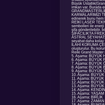
Büyük Üstatlık(Gran
imkan var. Burada en
GRANDMASTERLİK
KARMALARIMIZI TEMİ
edinerek bunu hem h
REİKİ LASER TEKN
sembolleri ile enerji
şifa gönderilebilir.
ŞİFACILIKTA FREKAN
ASTRAL SEYAHAT: Gr
seyahat daha kolay y
İLAHİ KORUMA ÇEMB
oluşturulur. Bu koru
Reiki Grand Master s
5. Aşama: BÜYÜK
6. Aşama: BÜYÜK 
7. Aşama: BÜYÜK
8. Aşama: BÜYÜK 
9. Aşama: BÜYÜ
10. Aşama: BÜYÜ
11. Aşama: BÜYÜ
12. Aşama: BÜYÜK
13. Aşama: BÜYÜK
14. Aşama: KENDİ
15. Aşama: YAŞAM
16. Aşama: BİRLİK
17. Aşama: ZAMA
18. Aşama: RUHSA