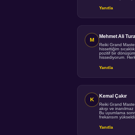
Yanıtla
Mehmet Ali Tur
Reiki Grand Master
hissettiğim sıcak
pozitif bir dönüşü
hissediyorum. Herk
Yanıtla
Kemal Çakır
Reiki Grand Maste
akışı ve inanılmaz
Bu uyumlama sonra
frekansım yükseldi
Yanıtla