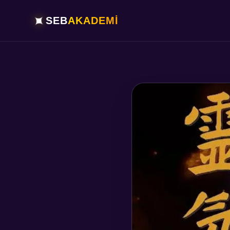
✦
SEB
AKADEMİ