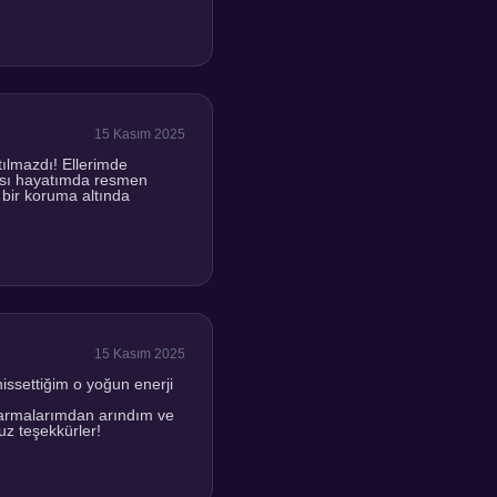
15 Kasım 2025
ılmazdı! Ellerimde
ası hayatımda resmen
 bir koruma altında
15 Kasım 2025
ssettiğim o yoğun enerji
karmalarımdan arındım ve
uz teşekkürler!