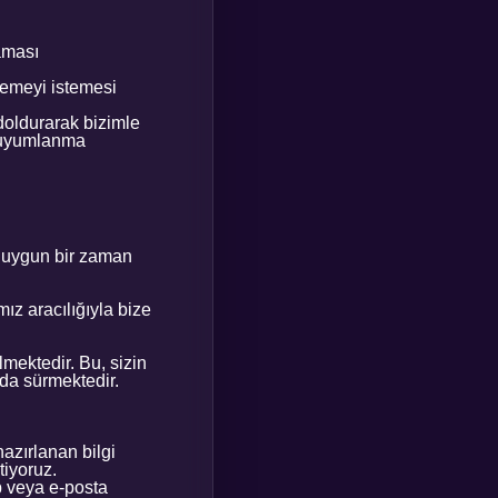
aması
lemeyi istemesi
 doldurarak bizimle
e uyumlanma
iz uygun bir zaman
z aracılığıyla bize
mektedir. Bu, sizin
nda sürmektedir.
azırlanan bilgi
tiyoruz.
p veya e-posta