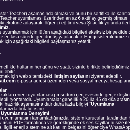
ster Teacher) aşamasında olması ve bunu bir sertifika ile kanıtl
 Teacher uyumlaması üzerinden en az 6 aktif ay geçmiş olması
ki ekolüne adayarak, öğrenci eğitimi veya Şifacılık yolunda iler
imiz,
e uyumlanmak için lütfen aşağıdaki bilgileri eksiksiz bir şekilde
ize en kısa sürede geri dönüş yapılacaktır. Enerji sistemlerimiz
 için aşağıdaki bilgileri paylaşmanız yeterli:
r
llikle haftanın her günü ve saati, sizinle birlikte belirlediğim
ilebilir.
eçmek için web sitemizdeki
iletişim sayfasını
ziyaret edebilir,
il.com
e-posta adresi üzerinden veya sosyal medya hesaplarımı
lar
aktan enerji uyumlaması prosedürü çerçevesinde gerçekleştiril
şilebiliryöntemdir. Uyumlamalar genellikle 20 ila 45 dakika arası
hazırlık aşamasına dair daha fazla bilgiyi “
Uyumlama
yfamızda bulabilirsiniz.
ne Uyumlanma Deneyimi
mi uyumlamasını tamamladığınızda, sistem kurucuları tarafından h
irisini PDF formatında ve gerektiğinde ek ses kayıtlarını size ile
ilgili enerji sistemine ait katılım belgesini öğrenciye WhatsAp