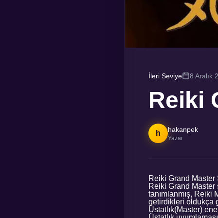
İleri Seviye
8 Aralık 
Reiki
hakanpek
h
Yazar
Reiki Grand Master 
Reiki Grand Master 
tanımlanmış, Reiki M
getirdikleri oldukça g
Üstatlık(Master) ene
Üstatlık uyumlamasıyl