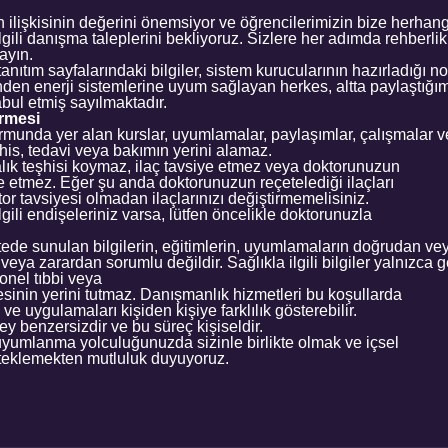
 ilişkisinin değerini önemsiyor ve öğrencilerimizin bize herhan
 ilgili danışma taleplerini bekliyoruz. Sizlere her adımda rehberl
ayın.
tanıtım sayfalarındaki bilgiler, sistem kurucularının hazırladığı no
en enerji sistemlerine uyum sağlayan herkes, altta paylaştığımı
abul etmiş sayılmaktadır.
irmesi
munda yer alan kurslar, uyumlamalar, paylaşımlar, çalışmalar ve
şhis, tedavi veya bakımın yerini alamaz.
ık teşhisi koymaz, ilaç tavsiye etmez veya doktorunuzun
 etmez. Eğer şu anda doktorunuzun reçetelediği ilaçları
tor tavsiyesi olmadan ilaçlarınızı değiştirmemelisiniz.
gili endişeleriniz varsa, lütfen öncelikle doktorunuzla
ede sunulan bilgilerin, eğitimlerin, uyumlamaların doğrudan vey
eya zarardan sorumlu değildir. Sağlıkla ilgili bilgiler yalnızca 
onel tıbbi veya
esinin yerini tutmaz. Danışmanlık hizmetleri bu koşullarda
 ve uygulamaları kişiden kişiye farklılık gösterebilir.
ey benzersizdir ve bu süreç kişiseldir.
uyumlanma yolculuğunuzda sizinle birlikte olmak ve içsel
klemekten mutluluk duyuyoruz.