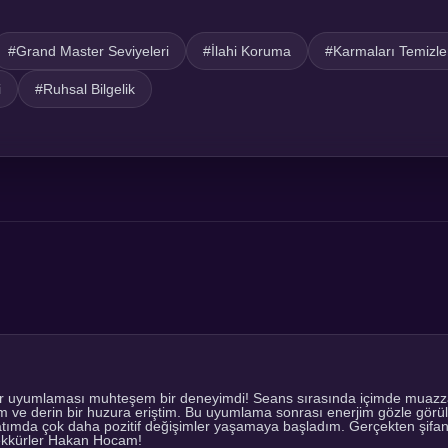
#Grand Master Seviyeleri
#İlahi Koruma
#Karmaları Temizl
i
#Ruhsal Bilgelik
r uyumlaması muhteşem bir deneyimdi! Seans sırasında içimde muazzam
tim ve derin bir huzura eriştim. Bu uyumlama sonrası enerjim gözle görül
atımda çok daha pozitif değişimler yaşamaya başladım. Gerçekten şifan
şekkürler Hakan Hocam!