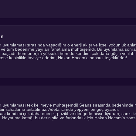
an
 uyumlaması sırasında yaşadığım o enerji akışı ve içsel yoğunluk anlat
lık ve tüm bedenime yayılan rahatlama muhteşemdi. Bu uyumlama sonr
m başladı; hem enerjim yükseldi hem de kendimi çok daha güçlü ve ilahi
ese kesinlikle tavsiye ederim, Hakan Hocam’a sonsuz teşekkürler!
r uyumlaması tek kelimeyle muhteşemdi! Seans sırasında bedenimde hi
 bir rahatlama anlatılmaz. Adeta içimde yepyeni bir güç uyandı.
sı kendimi çok daha enerjik, pozitif ve dengede hissediyorum, sanki 
. Hayatıma kattığı bu derin şifa ve farkındalık için Hakan Hocam’a sons