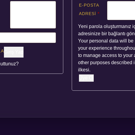
E-POSTA
GEREKLI
ADRESI
*
KLI
Yeni parola oluşturmanız i
adresinize bir bağlantı gön
KLI
Your personal data will be
your experience throughout
LA
Giriş Yap
to manage access to your 
other purposes described 
nuttunuz?
ilkesi
.
Üye Ol