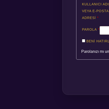
KULLANICI ADI
VEYA E-POSTA
GERE
ADRESI
*
GERE
PAROLA
*
BENI HATIR
Parolanızı mı u