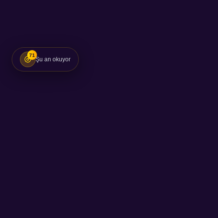
71
Şu an okuyor
✦
SEB
AKADEMİ