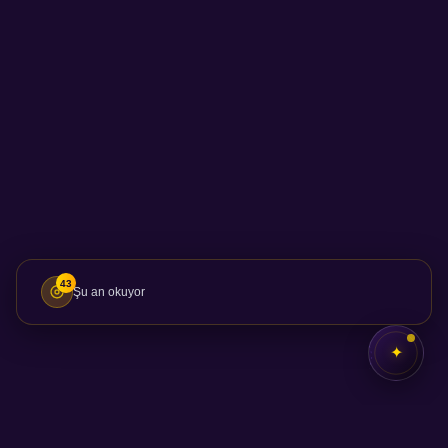
43
Şu an okuyor
✦