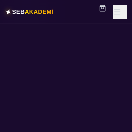
✦
SEB
AKADEMİ
Önerilen metin: