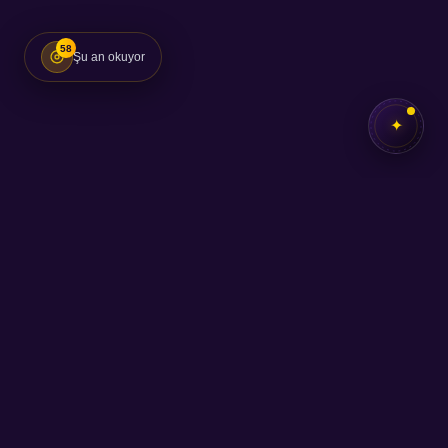
58
Şu an okuyor
✦
✦
SEB
AKADEMİ
Kendi potansiyelini keşfetmen için buradayız.