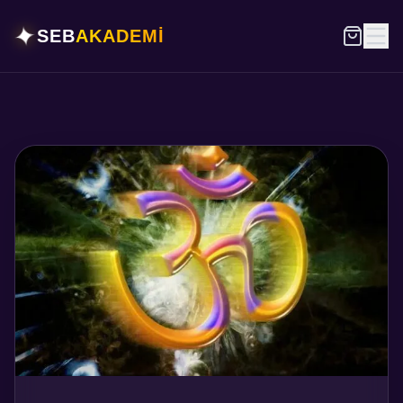
✦
SEB
AKADEMİ