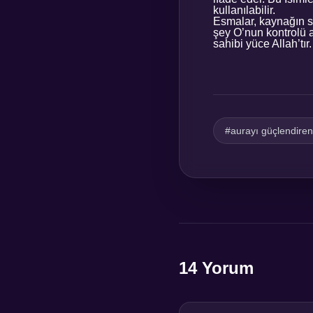
kullanılabilir.
Esmalar, kaynağın sa
şey O’nun kontrolü al
sahibi yüce Allah’tı
#aurayı güçlendire
14 Yorum