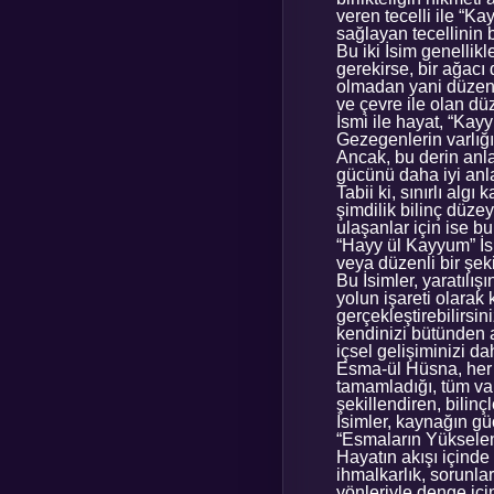
veren tecelli ile “Ka
sağlayan tecellinin 
Bu iki İsim genellikl
gerekirse, bir ağac
olmadan yani düzenl
ve çevre ile olan dü
İsmi ile hayat, “Kay
Gezegenlerin varlığın
Ancak, bu derin anla
gücünü daha iyi anl
Tabii ki, sınırlı algı
şimdilik bilinç düz
ulaşanlar için ise 
“Hayy ül Kayyum” İsi
veya düzenli bir şeki
Bu İsimler, yaratılı
yolun işareti olarak
gerçekleştirebilirsi
kendinizi bütünden a
içsel gelişiminizi da
Esma-ül Hüsna, her b
tamamladığı, tüm varl
şekillendiren, bilin
İsimler, kaynağın g
“Esmaların Yükselen
Hayatın akışı içinde
ihmalkarlık, sorunl
yönleriyle denge içi