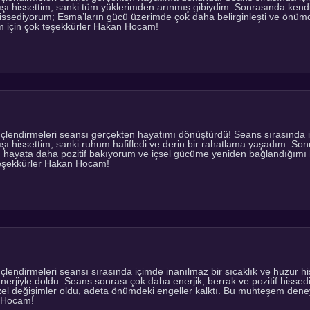
kışı hissettim, sanki tüm yüklerimden arınmış gibiydim. Sonrasında kendi
hissediyorum; Esma’ların gücü üzerimde çok daha belirginleşti ve önümde
için çok teşekkürler Hakan Hocam!
endirmeleri seansı gerçekten hayatımı dönüştürdü! Seans sırasında içi
ışı hissettim, sanki ruhum hafifledi ve derin bir rahatlama yaşadım. So
, hayata daha pozitif bakıyorum ve içsel gücüme yeniden bağlandığımı
teşekkürler Hakan Hocam!
endirmeleri seansı sırasında içimde inanılmaz bir sıcaklık ve huzur hi
enerjiyle doldu. Seans sonrası çok daha enerjik, berrak ve pozitif hiss
zel değişimler oldu, adeta önümdeki engeller kalktı. Bu muhteşem dene
 Hocam!