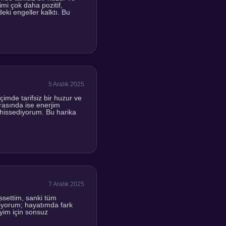
mi çok daha pozitif,
ki engeller kalktı. Bu
5 Aralık 2025
mde tarifsiz bir huzur ve
nrasında ise enerjim
 hissediyorum. Bu harika
7 Aralık 2025
ssettim, sanki tüm
ediyorum; hayatımda fark
yim için sonsuz