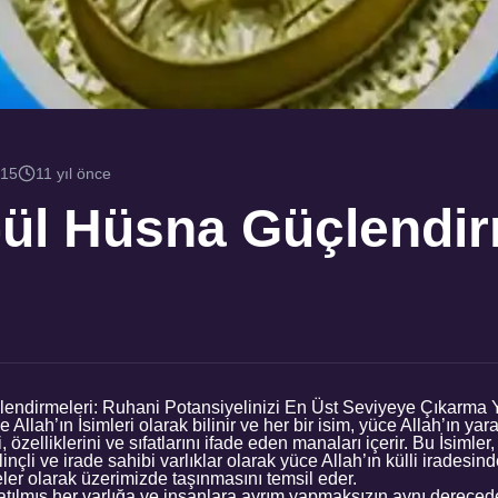
015
11 yıl önce
ül Hüsna Güçlendir
ndirmeleri: Ruhani Potansiyelinizi En Üst Seviyeye Çıkarma 
llah’ın İsimleri olarak bilinir ve her bir isim, yüce Allah’ın yara
, özelliklerini ve sıfatlarını ifade eden manaları içerir. Bu İsimler
linçli ve irade sahibi varlıklar olarak yüce Allah’ın külli iradesi
deler olarak üzerimizde taşınmasını temsil eder.
ılmış her varlığa ve insanlara ayrım yapmaksızın aynı derecede 