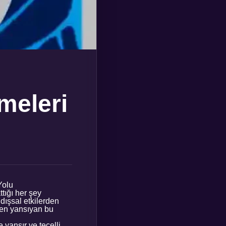
meleri
Yolu
ttığı her şey
, dışsal etkilerden
nden yansıyan bu
yansır ve tecelli