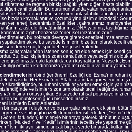
i zikretmesine rağmen bir kişi sağlıklıyken diğeri hasta olabilir, 
bilge, diğeri cahil olabilir. Bu durumun altında yatan nedenleri anl
rşılaşırız. Bunlardan birincisi kısmen anlaşılabilir, ancak çözü
un ise bizden kaynaklanır ve çözümü yine bizim elimizdedir. Sor
 yer; enerji bedenimizin özellikleri, çakralarımız, meridyenleri
anlarımız, astrolojik bağlantılarımız, DNA yapımız, taşıdığımız ge
 karmalarımız gibi benzersiz “enerjisel imzalarımızdır.”
ndirmeleri, bu noktada devreye girerek enerjisel imzalarımızı 
 yapılandırmak ve bu sayede İsimlerin bize tam olarak tecelli e
ş son derece güçlü spiritüel enerji sistemleridir.
ma çalışmalarından istenen sonuçları elde etmek için kendi çab
rdur. Bu, bazı kişilerin sizden daha üstün veya seçilmiş oldukl
 enerjisel imzalardaki farklılıklardan kaynaklanır. Neyse ki, Es
arklılığı ortadan kaldırmanıza yardımcı olabilir ve bunu yapmanın
lendirmeleri
nin bir diğer önemli özelliği de, Esma’nın ruhani g
ek olmasıdır. Her Esma’nın, Allah tarafından görevlendirilmiş ru
a zikredildiğinde, bu ruhani varlıklar yardım etmek için yanınıza
izlendiğinde ve İsimler sizde tam olarak tecelli ettiğinde, ruhan
sna’nın sırları ortaya çıkar. Bu sayede ruhsal potansiyelinizi en
mınızda bu muhteşem gücü hissedebilirsiniz.
ni İsimlerin Derin Anlamları
n bir parçasını oluşturur ve bu parçalar birleşerek kişinin bütün
 öğrenme ve bilgi gibi özelliklerimizi temsil ederken, “Semi” (Du
 (Gören, fark eden) İsimleriyle bir araya gelerek bir bütün oluştur
rirken, “Muktedir” ve “Kadir” İsimlerinin tecellisiyle yapabilme 
m” İsmi iki ayrı İsimdir, ancak birçok yerde bir arada kullanılır. 
 anlaşılmayabilir, ancak gözlemlediğimiz ilk sebep, “Hayy” İsmi il