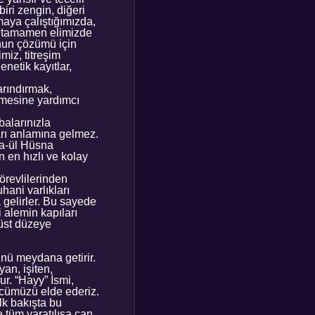
biri zengin, diğeri
amaya çalıştığımızda,
mü tamamen elimizde
unun çözümü için
miz, titreşim
netik kayıtlar,
arındırmak,
tmesine yardımcı
alarınızla
arı anlamına gelmez.
ma-ül Hüsna
 en hızlı ve kolay
örevlilerinden
hani varlıkları
 gelirler. Bu sayede
i alemin kapıları
 üst düzeye
ünü meydana getirir.
yan, işiten,
ur. “Hayy” İsmi,
gücümüzü elde ederiz.
İlk bakışta bu
e tüm yaratılışa can