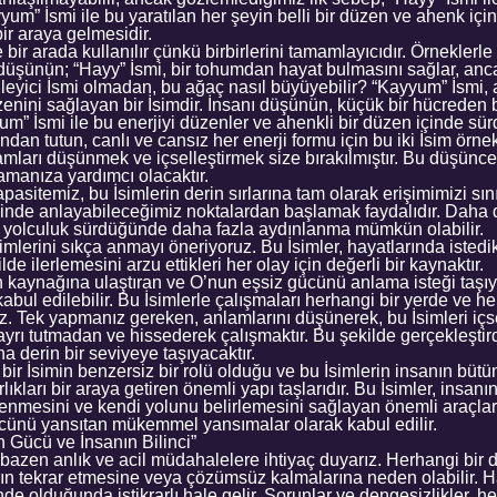
yyum” İsmi ile bu yaratılan her şeyin belli bir düzen ve ahenk içi
bir araya gelmesidir.
e bir arada kullanılır çünkü birbirlerini tamamlayıcıdır. Örneklerl
ı düşünün; “Hayy” İsmi, bir tohumdan hayat bulmasını sağlar, an
eyici İsmi olmadan, bu ağaç nasıl büyüyebilir? “Kayyum” İsmi, 
zenini sağlayan bir İsimdir. İnsanı düşünün, küçük bir hücreden
yum” İsmi ile bu enerjiyi düzenler ve ahenkli bir düzen içinde sür
dan tutun, canlı ve cansız her enerji formu için bu iki İsim örnekl
mları düşünmek ve içselleştirmek size bırakılmıştır. Bu düşünce 
amanıza yardımcı olacaktır.
 kapasitemiz, bu İsimlerin derin sırlarına tam olarak erişimimizi sın
eyinde anlayabileceğimiz noktalardan başlamak faydalıdır. Daha 
bu yolculuk sürdüğünde daha fazla aydınlanma mümkün olabilir.
mlerini sıkça anmayı öneriyoruz. Bu İsimler, hayatlarında istedik
lde ilerlemesini arzu ettikleri her olay için değerli bir kaynaktır.
şın kaynağına ulaştıran ve O’nun eşsiz gücünü anlama isteği taşıy
 kabul edilebilir. Bu İsimlerle çalışmaları herhangi bir yerde ve 
niz. Tek yapmanız gereken, anlamlarını düşünerek, bu İsimleri içse
yrı tutmadan ve hissederek çalışmaktır. Bu şekilde gerçekleştird
ha derin bir seviyeye taşıyacaktır.
ir İsimin benzersiz bir rolü olduğu ve bu İsimlerin insanın büt
ıkları bir araya getiren önemli yapı taşlarıdır. Bu İsimler, insanın 
çlenmesini ve kendi yolunu belirlemesini sağlayan önemli araçlard
ücünü yansıtan mükemmel yansımalar olarak kabul edilir.
 Gücü ve İnsanın Bilinci”
 bazen anlık ve acil müdahalelere ihtiyaç duyarız. Herhangi bi
arın tekrar etmesine veya çözümsüz kalmalarına neden olabilir. 
nde olduğunda istikrarlı hale gelir. Sorunlar ve dengesizlikler, 