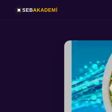
✦
SEB
AKADEMİ