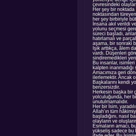
çevresindeki olayları
Her şey bir noktada 
noktasından türeyen 
her şey birbiriyle bü
İnsana akıl verildi 
yolunu seçmesi gerek
süreci başladı, anla
hatırlamalı ve parça
aşama, bir sonraki 
Işık arttıkça, âlem 
vardı. Düşenleri gör
sindiremedikleri yer
Bu insanlar, isimleri 
kalpten inanmadığı s
Amacımıza geri döne
ilerlemektir. Ancak 
Başkalarını kendi yo
benzersizdir.
Herkesin başka bir g
yolculuğunda, her bi
unutulmamalıdır.
Her bir İsim, yaradıl
Allah’ın tüm hâkimiy
başladığını, nasıl ba
olayların ve oluşları
Esmaların amacı, b
yükseliş sadece bu İs
ifade eder. Bu İsiml