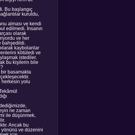
di. Bu başlangıç
ağlantılar kuruldu,
ğunu alması ve kendi
bul edilmedi. İnsanın
arçası olarak
iriyordu ve her
 bahşedildi.
pılarak kaybolanlar
enlerini kötüledi ve
ylaşmak istediler.
ak bu kişilerin bile
i?
r bir basamakta
çekleşecektir.
e herkesin yolu
. Tekâmül
dığı
 dediğimizde,
 şeyin ne zaman
İsmi ile düşünmek,
ir.
tır. Ancak bu
bir yönünü ve düzenini
tmek için