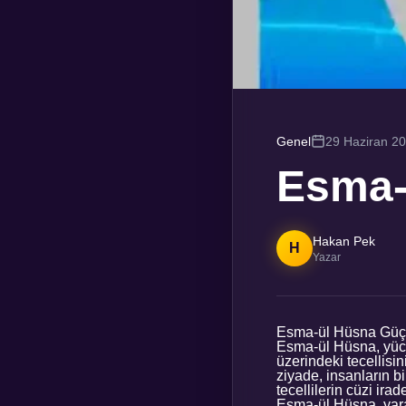
Genel
29 Haziran 2
Esma-
Hakan Pek
H
Yazar
Esma-ül Hüsna Güçle
Esma-ül Hüsna, yüce A
üzerindeki tecellisini
ziyade, insanların bi
tecellilerin cüzi ira
Esma-ül Hüsna, yarat