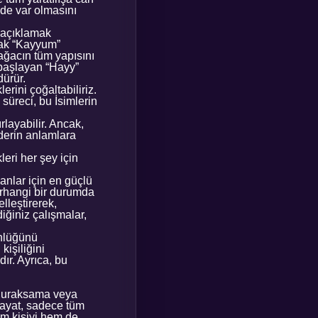
nde var olmasını
e açıklamak
cak “Kayyum”
ağacın tüm yapısını
 başlayan “Hayy”
dürür.
erini çoğaltabiliriz.
süreci, bu İsimlerin
ırlayabilir. Ancak,
derin anlamlara
leri her şey için
anlar için en güçlü
herhangi bir durumda
lleştirerek,
iğiniz çalışmalar,
ünlüğünü
kişiliğini
ır. Ayrıca, bu
r duraksama veya
Hayat, sadece tüm
hem kişiyi hem de