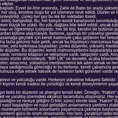
 etkiler.
başladı; Evvel ile Ahir arasında, Zahir ile Batın bir arada yüksel
her oluş, kendine özgü bir yol izlemeye sevk edildi. Düzen ve b
tünleştirildi, çünkü her şey bu tek bir noktadan türedi.
ve bilinç bahşedildi. Bu, her bireyin kendi kararlarının sorumlulu
en büyük bir yüktü. Bu yük, dağlara bile teklif edildi, ancak ka
mayı ve öğrenmeyi içeriyordu. Her bir kişi, kendini bir bütünün p
lardan bütüne ulaşmalıydı. İlerleme, aşamalı bir yükselişi gerekt
basamağa geçmek için kendi iradesiyle çaba gösteren her bireye
daha fazla görünür hale geldi, ancak bu büyüleyici manzaraya ka
enler, yolu korkmaya başladılar, çünkü düşenler, yükseliş merdiv
de düştüler. Bu düşenler, kendi mahrumiyetlerini başkalarıyla pa
vardı, isimlerin kitapları ve reklamları vardı, takipçileri vardı. Anc
üslü sözler dillerindeydi. “BİR-LİK” ne demekti, acaba bilselerd
lim; amacımız, yükselişin merdivenlerini tek adım atmak ve he
oraya vardığımızda göreceğiz ki bu ilerleme, kendi çabamızla ger
lumuza ortak etmek istesek de herkesin farklı görevleri vardır v
örevi ve yolculuğu vardır. Herkesin yükselme hikayesi farklıdır
r kişinin kendi iradesi ile yürüdüğü ve kendi deneyimlerini yaşa
ışın farklı bir düzenini ve ahengini temsil eder. Örneğin, “Hakim”
eti ve yaratılış üzerindeki eksiksiz tasarrufunu düşünürüz. Her
şladığını ve nereye gittiğini O bilir, süreci elinde tutar. “Hakim” 
n nasıl başladığını ve nasıl geliştiğini anlamamıza yardımcı olabil
u muhteşem İsimlerin anlamlarını yaşamımıza çekmeye başlamak
imlerin gücü ile sınırlı olmamalıdır. Her İsim, yaratılışın farklı 
er, kişinin hayatını anlamak, sorunları çözmek ve bilincini yüksel