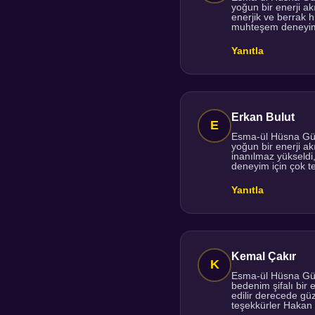
yoğun bir enerji a
enerjik ve berrak 
muhteşem deneyim 
Yanıtla
Erkan Bulut
Esma-ül Hüsna Güçl
yoğun bir enerji ak
inanılmaz yükseldi
deneyim için çok 
Yanıtla
Kemal Çakır
Esma-ül Hüsna Güçl
bedenim şifalı bir 
edilir derecede gü
teşekkürler Hakan