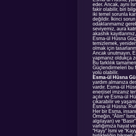
eder. Ancak, aynı İsm
fakir olabilir, biri 
iki temel sorunla ka
değildir. İkinci sor
odaklanmamız gereken
seviyemiz, aura katm
akashik kayıtlarımız,
Esma-ül Hüsna Güçle
temizlemek, yeniden
olmak için tasarlanmı
Ancak unutmayın, Es
yapmanız oldukça zo
Bu farklılık tamamen
Güçlendirmeleri bu f
yolu olabilir.
Esma-ül Hüsna Güç
yardım almanıza dest
vardır. Esma-ül Hüsn
enerjisel imzanız tem
açılır ve Esma-ül Hü
çıkarabilir ve yaşa
Esma-ül Hüsna: Ruha
Her bir Esma, insanı
Örneğin, “Âlim” İsmi,
algılayan) ve “Basir”
varlığımıza hayat ve
“Hayy” İsmi ve “Kayyu
birlikteliğin hikmeti