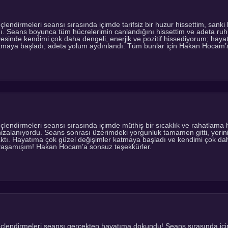
ndirmeleri seansı sırasında içimde tarifsiz bir huzur hissettim, sanki k
rdı. Seans boyunca tüm hücrelerimin canlandığını hissettim ve adeta ruh
esinde kendimi çok daha dengeli, enerjik ve pozitif hissediyorum; haya
akmaya başladı, adeta yolum aydınlandı. Tüm bunlar için Hakan Hocam’
endirmeleri seansı sırasında içimde müthiş bir sıcaklık ve rahatlama h
zalanıyordu. Seans sonrası üzerimdeki yorgunluk tamamen gitti, yerini i
ıraktı. Hayatıma çok güzel değişimler katmaya başladı ve kendimi çok da
i yaşamışım! Hakan Hocam’a sonsuz teşekkürler.
endirmeleri seansı gerçekten hayatıma dokundu! Seans sırasında içimd