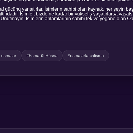
f gücünü yansıtırlar. İsimlerin sahibi olan kaynak, her şeyin baş
tındadır. İsimler, bizde ne kadar bir yükseliş yaşatırlarsa yaşatsı
r. Unutmayın, İsimlerin anlamlarının sahibi tek ve yegane olan O’
n esmalar
#Esma-ül Hüsna
#esmalarla calisma