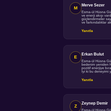
Merve Sezer
Esma-ül Hüsna Güçle
ve enerji akışı va
güçlendirmeler say
ve farkındalıklar 
Yanıtla
Erkan Bulut
Esma-ül Hüsna Güçl
bedenim yeniden hi
pozitif enerjiye b
İyi ki bu deneyim
Yanıtla
Zeynep Demir
Esma-ül Hüsna Güçl