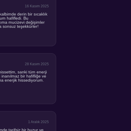
16 Kasım 2025
albimde derin bir sıcaklık
um hafifledi. Bu
tıma mucizevi değişimler
a sonsuz teşekkürler!
28 Kasım 2025
issettim, sanki tüm enerji
nanılmaz bir hafifliğe ve
ha enerjik hissediyorum.
1 Aralık 2025
e tarifsiz bir huzur ve