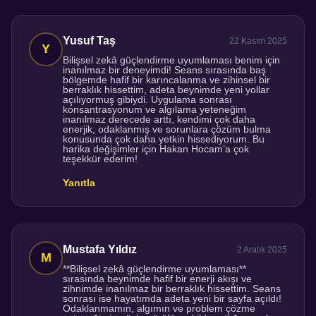
Yusuf Taş
22 Kasım 2025
Bilişsel zekâ güçlendirme uyumlaması benim için
inanılmaz bir deneyimdi! Seans sırasında baş
bölgemde hafif bir karıncalanma ve zihinsel bir
berraklık hissettim, adeta beynimde yeni yollar
açılıyormuş gibiydi. Uygulama sonrası
konsantrasyonum ve algılama yeteneğim
inanılmaz derecede arttı, kendimi çok daha
enerjik, odaklanmış ve sorunlara çözüm bulma
konusunda çok daha yetkin hissediyorum. Bu
harika değişimler için Hakan Hocam’a çok
teşekkür ederim!
Yanıtla
Mustafa Yıldız
2 Aralık 2025
**Bilişsel zekâ güçlendirme uyumlaması**
sırasında beynimde hafif bir enerji akışı ve
zihnimde inanılmaz bir berraklık hissettim. Seans
sonrası ise hayatımda adeta yeni bir sayfa açıldı!
Odaklanmamın, algımın ve problem çözme