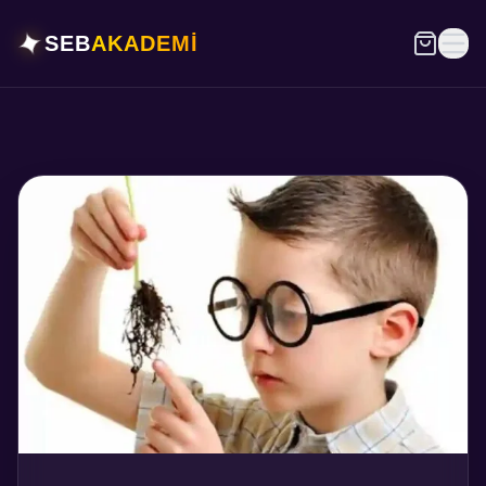
✦
SEB
AKADEMİ