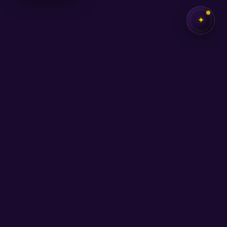
✦
✦
SEB
AKADEMİ
Kendi potansiyelini keşfetmen için buradayız.