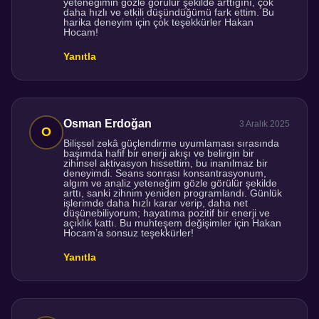
yeteneğimin gözle görülür şekilde arttığını, çok
daha hızlı ve etkili düşündüğümü fark ettim. Bu
harika deneyim için çok teşekkürler Hakan
Hocam!
Yanıtla
Osman Erdoğan
3 Aralık 2025
Bilişsel zekâ güçlendirme uyumlaması sırasında
başımda hafif bir enerji akışı ve belirgin bir
zihinsel aktivasyon hissettim, bu inanılmaz bir
deneyimdi. Seans sonrası konsantrasyonum,
algım ve analiz yeteneğim gözle görülür şekilde
arttı, sanki zihnim yeniden programlandı. Günlük
işlerimde daha hızlı karar verip, daha net
düşünebiliyorum; hayatıma pozitif bir enerji ve
açıklık kattı. Bu muhteşem değişimler için Hakan
Hocam’a sonsuz teşekkürler!
Yanıtla