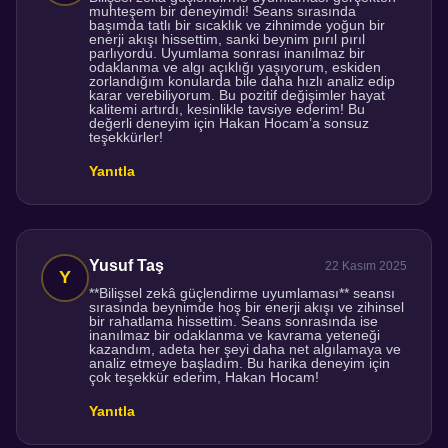
muhteşem bir deneyimdi! Seans sırasında
başımda tatlı bir sıcaklık ve zihnimde yoğun bir
enerji akışı hissettim, sanki beynim pırıl pırıl
parlıyordu. Uyumlama sonrası inanılmaz bir
odaklanma ve algı açıklığı yaşıyorum, eskiden
zorlandığım konularda bile daha hızlı analiz edip
karar verebiliyorum. Bu pozitif değişimler hayat
kalitemi artırdı, kesinlikle tavsiye ederim! Bu
değerli deneyim için Hakan Hocam’a sonsuz
teşekkürler!
Yanıtla
Yusuf Taş
22 Kasım 2025
**Bilişsel zekâ güçlendirme uyumlaması** seansı
sırasında beynimde hoş bir enerji akışı ve zihinsel
bir rahatlama hissettim. Seans sonrasında ise
inanılmaz bir odaklanma ve kavrama yeteneği
kazandım, adeta her şeyi daha net algılamaya ve
analiz etmeye başladım. Bu harika deneyim için
çok teşekkür ederim, Hakan Hocam!
Yanıtla