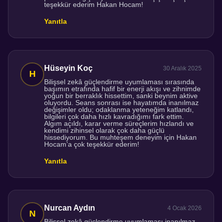
teşekkür ederim Hakan Hocam!
Yanıtla
Hüseyin Koç
30 Aralık 2025
Bilişsel zekâ güçlendirme uyumlaması sırasında
başımın etrafında hafif bir enerji akışı ve zihnimde
yoğun bir berraklık hissettim, sanki beynim aktive
oluyordu. Seans sonrası ise hayatımda inanılmaz
değişimler oldu; odaklanma yeteneğim katlandı,
bilgileri çok daha hızlı kavradığımı fark ettim.
Algım açıldı, karar verme süreçlerim hızlandı ve
kendimi zihinsel olarak çok daha güçlü
hissediyorum. Bu muhteşem deneyim için Hakan
Hocam’a çok teşekkür ederim!
Yanıtla
Nurcan Aydın
4 Ocak 2026
Bilişsel zekâ güçlendirme uyumlaması inanılmaz