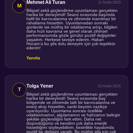
Mehmet Ali Turan
11 Aralık 2025
Bilişsel zekâ güçlendirme uyumlaması gerçekten
harika bir deneyimdi! Seans sırasında başımda
hafif bir karıncalanma ve zihnimde inanılmaz bir
rahatlama hissettim. Uyumlamadan sonraki
günlerde ise müthiş bir odaklanma artışı, bilgileri
daha hızlı kavrama ve genel olarak zihinsel
performansımda gözle görülür pozitif değişimler
yaşadım. Herkese tavsiye ederim, Hakan
Hocam’a bu şifa dolu deneyim için çok teşekkür
ederim!
Yanıtla
Tolga Yener
16 Aralık 2025
Bilişsel zekâ güçlendirme uyumlaması gerçekten
harika bir deneyimdi! Seans sırasında baş
bölgemde ve zihnimde tatlı bir karıncalanma ve
enerji akışı hissettim, sanki beynim nazikçe
uyarılıyordu. Uyumlama sonrası özellikle
odaklanmamın, algılamamın ve hafızamın belirgin
şekilde güçlendiğini fark ettim. Daha net
düşündüğümü ve kendimi çok daha enerjik
hissettiğimi söyleyebilirim, kesinlikle hayatımda
pozitif bir değişim yarattı. Bu müthiş şifa için çok