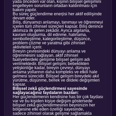
yada önceden var olan, kişinin bilişsel gelişimini
engelleyen sorunların ortadan kaldırılması için
bakım yapılır.
Bu süreç güçlendirme enerjisi her aktif edilişinde
devam eder.
Biliş, dünyamızı anlamayı, tanımayı ve öğrenmeyi
içeren tüm zihinsel süreçleri kapsar. Biliş denince
aklımıza ilk gelen zekâdır. Ayrıca algılama,
kavram oluşturma, dil edinme, hatırlama,
sembolleştirme, kategorileştirme, düşünce,
problem çözme ve yaratma gibi zihinsel
aktiviteleri içerir.
Bireyin çevresindeki dünyayı anlama ve
öğrenmesini sağlayan, aktif zihinsel
faaliyetlerdeki gelişime bilişsel gelişim adı
verilmektedir. Bilişsel gelişim; bebeklikten
yetişkinliğe kadar, bireyin çevreyi, dünyayı
anlama yollarının daha kompleks ve etkili hale
gelmesi sürecidir. Bilişsel gelişim bireydeki akıl
yürütme, düşünme, bellek ve dildeki değişimleri
kapsar.
Bilişsel zekâ güçlendirmesi sayesinde
sağlayacağınız faydaların bazıları:
Her güçlendirmenin kendisine has bir çok faydası
var ve bu kişiden kişiye değişim göstersede
bilişsel zekâ güçlendirmesinin beyninizin her
bölgesine etki eden özelliği sayesinde,
sadece zihinsel olarak gelişme sağlamakla