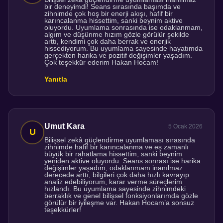
bir deneyimdi! Seans sırasında başımda ve
zihnimde çok hoş bir enerji akışı, hafif bir
karıncalanma hissettim, sanki beynim aktive
oluyordu. Uyumlama sonrasında ise odaklanmam,
algım ve düşünme hızım gözle görülür şekilde
arttı, kendimi çok daha berrak ve enerjik
hissediyorum. Bu uyumlama sayesinde hayatımda
gerçekten harika ve pozitif değişimler yaşadım.
Çok teşekkür ederim Hakan Hocam!
Yanıtla
Umut Kara
5 Ocak 2026
Bilişsel zekâ güçlendirme uyumlaması sırasında
zihnimde hafif bir karıncalanma ve eş zamanlı
büyük bir rahatlama hissettim, sanki beynim
yeniden aktive oluyordu. Seans sonrası ise harika
değişimler yaşadım; odaklanmam inanılmaz
derecede arttı, bilgileri çok daha hızlı kavrayıp
analiz edebiliyorum, karar verme süreçlerim
hızlandı. Bu uyumlama sayesinde zihnimdeki
berraklık ve genel bilişsel fonksiyonlarımda gözle
görülür bir iyileşme var. Hakan Hocam’a sonsuz
teşekkürler!