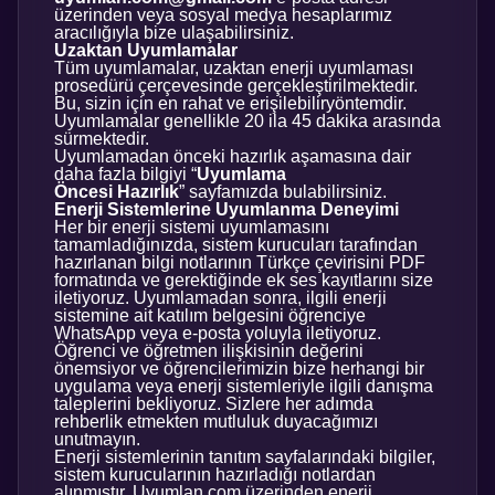
üzerinden veya sosyal medya hesaplarımız
aracılığıyla bize ulaşabilirsiniz.
Uzaktan Uyumlamalar
Tüm uyumlamalar, uzaktan enerji uyumlaması
prosedürü çerçevesinde gerçekleştirilmektedir.
Bu, sizin için en rahat ve erişilebiliryöntemdir.
Uyumlamalar genellikle 20 ila 45 dakika arasında
sürmektedir.
Uyumlamadan önceki hazırlık aşamasına dair
daha fazla bilgiyi “
Uyumlama
Öncesi Hazırlık
” sayfamızda bulabilirsiniz.
Enerji Sistemlerine Uyumlanma Deneyimi
Her bir enerji sistemi uyumlamasını
tamamladığınızda, sistem kurucuları tarafından
hazırlanan bilgi notlarının Türkçe çevirisini PDF
formatında ve gerektiğinde ek ses kayıtlarını size
iletiyoruz. Uyumlamadan sonra, ilgili enerji
sistemine ait katılım belgesini öğrenciye
WhatsApp veya e-posta yoluyla iletiyoruz.
Öğrenci ve öğretmen ilişkisinin değerini
önemsiyor ve öğrencilerimizin bize herhangi bir
uygulama veya enerji sistemleriyle ilgili danışma
taleplerini bekliyoruz. Sizlere her adımda
rehberlik etmekten mutluluk duyacağımızı
unutmayın.
Enerji sistemlerinin tanıtım sayfalarındaki bilgiler,
sistem kurucularının hazırladığı notlardan
alınmıştır. Uyumlan.com üzerinden enerji