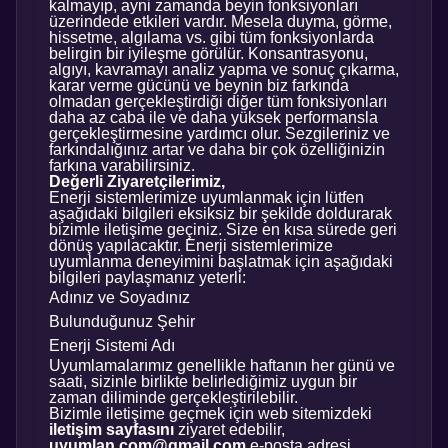
kalmayıp, ayni zamanda beyin fonksiyonları
üzerindede etkileri vardır. Mesela duyma, görme,
hissetme, algılama vs. gibi tüm fonksiyonlarda
belirgin bir iyileşme görülür. Konsantrasyonu,
algıyı, kavramayı analiz yapma ve sonuç çıkarma,
karar verme gücünü ve beynin biz farkında
olmadan gerçekleştirdiği diğer tüm fonksiyonları
daha az caba ile ve daha yüksek performansla
gerçekleştirmesine yardımcı olur. Sezgileriniz ve
farkındalığınız artar ve daha bir çok özelliğinizin
farkına varabilirsiniz.
Değerli Ziyaretçilerimiz,
Enerji sistemlerimize uyumlanmak için lütfen
aşağıdaki bilgileri eksiksiz bir şekilde doldurarak
bizimle iletişime geçiniz. Size en kısa sürede geri
dönüş yapılacaktır. Enerji sistemlerimize
uyumlanma deneyimini başlatmak için aşağıdaki
bilgileri paylaşmanız yeterli:
Adınız ve Soyadınız
Bulunduğunuz Şehir
Enerji Sistemi Adı
Uyumlamalarımız genellikle haftanın her günü ve
saati, sizinle birlikte belirlediğimiz uygun bir
zaman diliminde gerçekleştirilebilir.
Bizimle iletişime geçmek için web sitemizdeki
iletişim sayfasını
ziyaret edebilir,
uyumlan.com@gmail.com
e-posta adresi