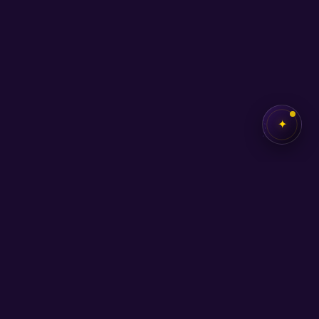
✦
✦
SEB
AKADEMİ