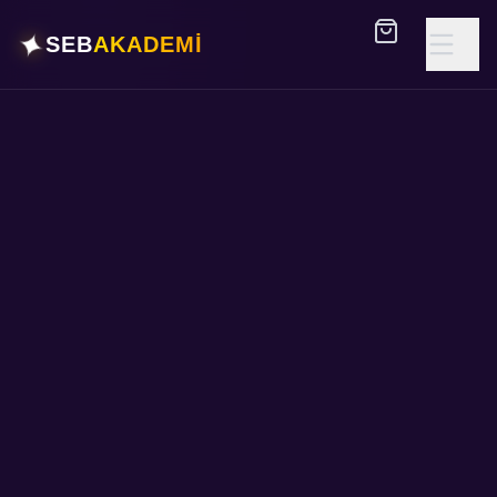
✦
SEB
AKADEMİ