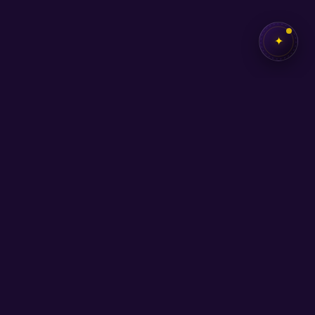
✦
✦
SEB
AKADEMİ
Kendi potansiyelini keşfetmen için buradayız.