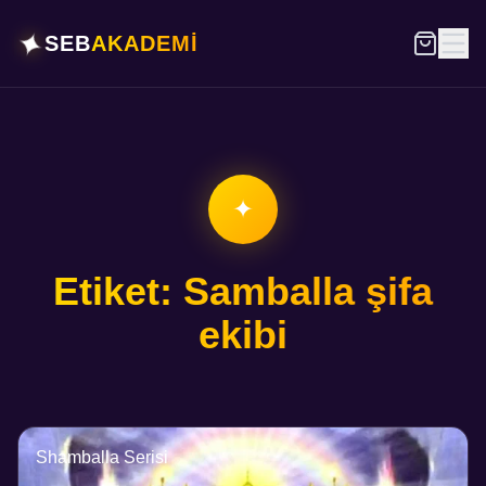
✦
SEB
AKADEMİ
✦
Etiket: Samballa şifa
ekibi
Shamballa Serisi