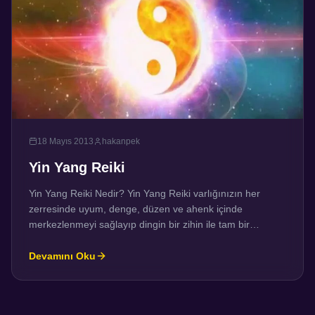
18 Mayıs 2013
hakanpek
Yin Yang Reiki
Yin Yang Reiki Nedir? Yin Yang Reiki varlığınızın her
zerresinde uyum, denge, düzen ve ahenk içinde
merkezlenmeyi sağlayıp dingin bir zihin ile tam bir
farkındalık kazanma, kanal olunan her türlü spiritüel
enerjiyi kendi merkezinde dengeleyip doğal bir sağlık
Devamını Oku
getirmek üzere tasarlanmış çok yüksek titreşimli
mükemmel bir enerjidir. Gerek Usui reiki gerek diğer
spiritüel enerjiler ana […]