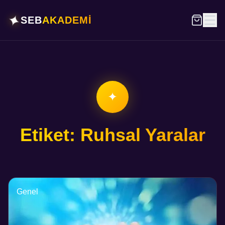
✦
SEB
AKADEMİ
✦
Etiket: Ruhsal Yaralar
Genel