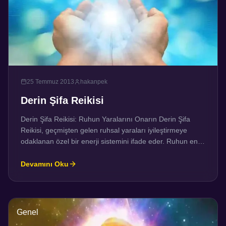
25 Temmuz 2013
hakanpek
Derin Şifa Reikisi
Derin Şifa Reikisi: Ruhun Yaralarını Onarın Derin Şifa
Reikisi, geçmişten gelen ruhsal yaraları iyileştirmeye
odaklanan özel bir enerji sistemini ifade eder. Ruhun en
derin katmanlarına nüfuz eden, uzun süre unutulan ve
incinmiş alanlarda çalışan bu enerji, olabildiğince az stres
Devamını Oku
ve travma ile şifalandırmayı hedefler. Güçlüdür ancak
nazik ve yumuşak bir yaklaşım sunar. Çoğu insan,
hayatları […]
Genel