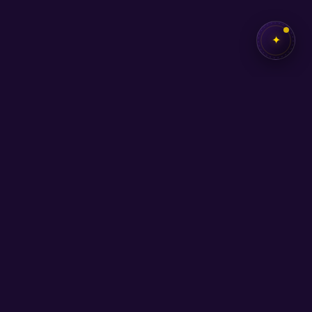
✦
✦
SEB
AKADEMİ
Kendi potansiyelini keşfetmen için buradayız.