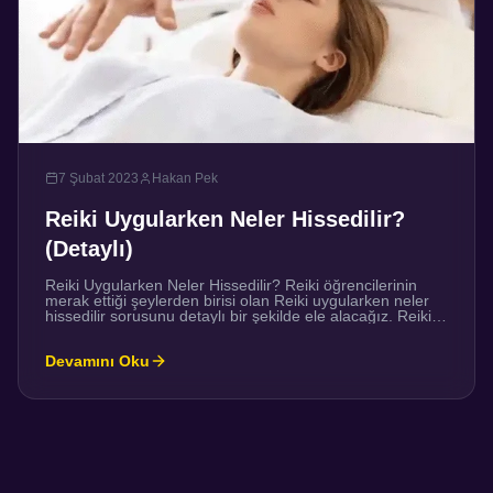
7 Şubat 2023
Hakan Pek
Reiki Uygularken Neler Hissedilir?
(Detaylı)
Reiki Uygularken Neler Hissedilir? Reiki öğrencilerinin
merak ettiği şeylerden birisi olan Reiki uygularken neler
hissedilir sorusunu detaylı bir şekilde ele alacağız. Reiki
seansı sırasında Reiki enerjileri uygulayıcı ve alıcı
arasında akarken, iki beden de belirli hislerle yanıt
Devamını Oku
verebilir veya tepki gösterebilir. Bu hisler genellikle her
zaman keyif vericidir. Isı, sıcaklık, soğukluk, hafiflik,
kararlılık ya da […]