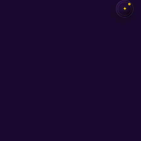
✦
✦
SEB
AKADEMİ
Kendi potansiyelini keşfetmen için buradayız.