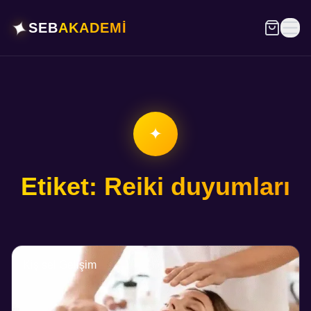
✦
SEB
AKADEMİ
✦
Etiket: Reiki duyumları
Kişisel Gelişim