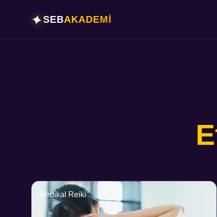
✦
SEB
AKADEMİ
E
Medikal Reiki