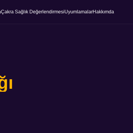
a
Çakra Sağlık Değerlendirmesi
Uyumlamalar
Hakkımda
ğı