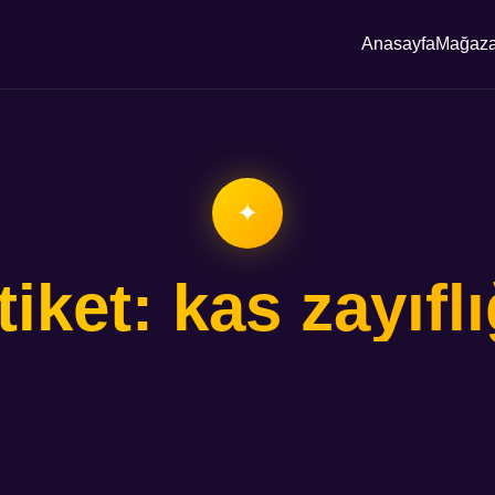
Anasayfa
Mağaz
✦
tiket: kas zayıflı