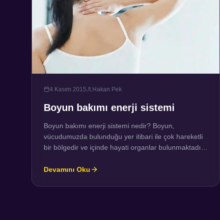
4 Kasım 2015
Hakan Pek
Boyun bakımı enerji sistemi
Boyun bakımı enerji sistemi nedir? Boyun,
vücudumuzda bulunduğu yer itibari ile çok hareketli
bir bölgedir ve içinde hayati organlar bulunmaktadır.
Bu sebeple boyunda ortaya çıkabilen ağrılar veya
diğer problemler insanın hayatını zindana
Devamını Oku
çevirebilmektedir. Tedavide kas gevşetici, iltihap
giderici ve ağrı kesici ilaçlar, boyun ve sırt bölgesine
fizik tedavi uygulanması, germe ve güçlendirme
egzersizleri, gerekli durumlarda […]