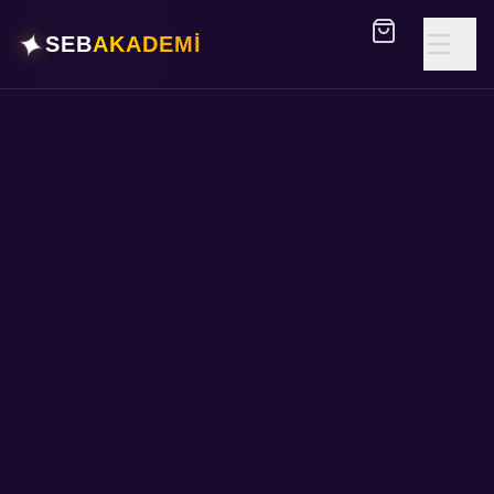
✦
SEB
AKADEMİ