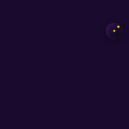
✦
✦
SEB
AKADEMİ
Kendi potansiyelini keşfetmen için buradayız.