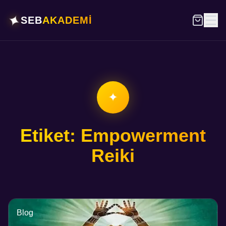
✦
SEB
AKADEMİ
✦
Etiket: Empowerment
Reiki
Blog