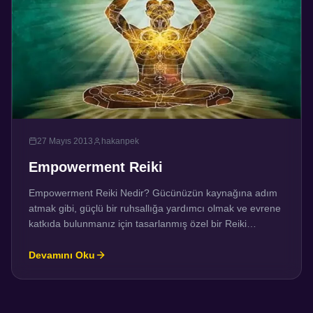
27 Mayıs 2013
hakanpek
Empowerment Reiki
Empowerment Reiki Nedir? Gücünüzün kaynağına adım
atmak gibi, güçlü bir ruhsallığa yardımcı olmak ve evrene
katkıda bulunmanız için tasarlanmış özel bir Reiki
sistemidir. Bu nedenle, bir çok Reiki sisteminin aksine bir-
iki uyumlamada öğrenilemez. 5 ayrı Seviyede
Devamını Oku
Güçlendirme yapılır, 6. Seviye Master Seviyesi
Uyumlamasıdır. Master Seviyesi, Sadece Reiki
Master’lere verilir. Güçlendirmeler aşağıdaki sıralamaya