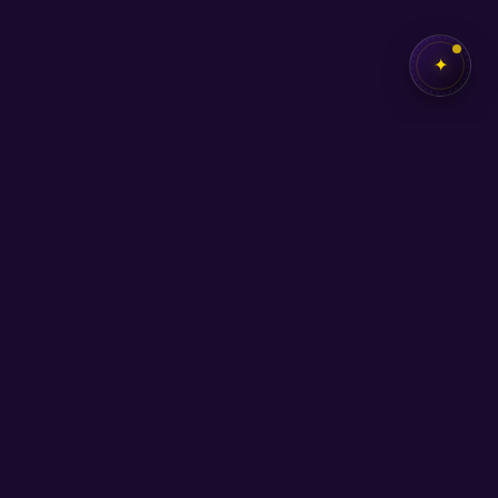
✦
✦
SEB
AKADEMİ
Kendi potansiyelini keşfetmen için buradayız.