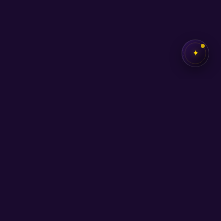
✦
✦
SEB
AKADEMİ
Kendi potansiyelini keşfetmen için buradayız.