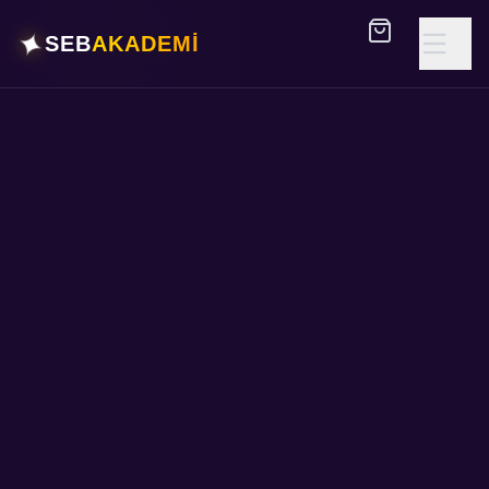
✦
SEB
AKADEMİ