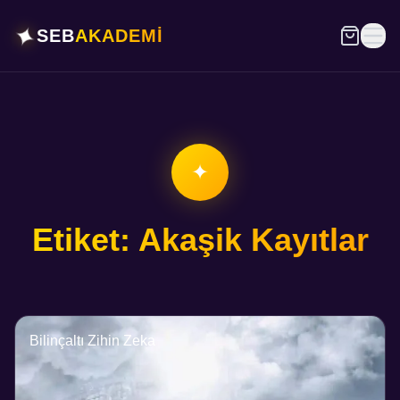
✦
SEB
AKADEMİ
✦
Etiket: Akaşik Kayıtlar
Bilinçaltı Zihin Zeka