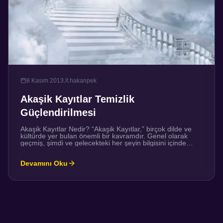
8 Kasım 2013
hakanpek
Akaşik Kayıtlar Temizlik
Güçlendirilmesi
Akaşik Kayıtlar Nedir? “Akaşik Kayıtlar,” birçok dilde ve
kültürde yer bulan önemli bir kavramdır. Genel olarak
geçmiş, şimdi ve gelecekteki her şeyin bilgisini içinde
barındırdığına inanılır. Başka bir deyişle, yaratılışın
başlangıcından sonuna kadar tüm bilgilerin arşivlendiği
Devamını Oku
evrensel bir kaynaktır. Her düşünce, kelime, niyet, duygu
ve eylemin oluşturduğu enerji, Akaşik Kayıtlara kaydedilir.
Bu kayıtlar, insanlığın tarihi […]