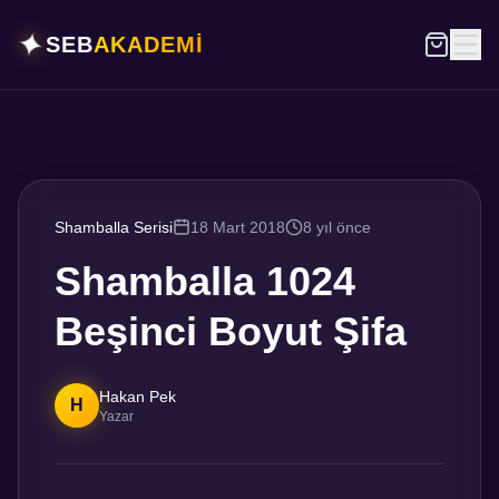
✦
SEB
AKADEMİ
Shamballa Serisi
18 Mart 2018
8 yıl önce
Shamballa 1024
Beşinci Boyut Şifa
Hakan Pek
H
Yazar