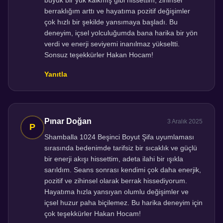
büyük bir yük kalkmış gibi hissettim, zihinsel
berraklığım arttı ve hayatıma pozitif değişimler
çok hızlı bir şekilde yansımaya başladı. Bu
deneyim, içsel yolculuğumda bana harika bir yön
verdi ve enerji seviyemi inanılmaz yükseltti.
Sonsuz teşekkürler Hakan Hocam!
Yanıtla
Pınar Doğan
3 Aralık 2025
Shamballa 1024 Beşinci Boyut Şifa uyumlaması
sırasında bedenimde tarifsiz bir sıcaklık ve güçlü
bir enerji akışı hissettim, adeta ilahi bir ışıkla
sarıldım. Seans sonrası kendimi çok daha enerjik,
pozitif ve zihinsel olarak berrak hissediyorum.
Hayatıma hızla yansıyan olumlu değişimler ve
içsel huzur paha biçilemez. Bu harika deneyim için
çok teşekkürler Hakan Hocam!