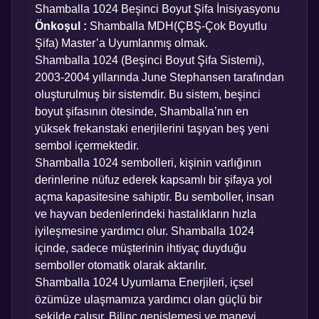
Shamballa 1024 Beşinci Boyut Şifa İnisiyasyonu
Önkoşul :
Shamballa MDH(ÇBŞ-Çok Boyutlu
Şifa) Master’a Uyumlanmış olmak.
Shamballa 1024 (Beşinci Boyut Şifa Sistemi),
2003-2004 yıllarında June Stephansen tarafından
oluşturulmuş bir sistemdir. Bu sistem, beşinci
boyut şifasının ötesinde, Shamballa’nın en
yüksek frekanstaki enerjilerini taşıyan beş yeni
sembol içermektedir.
Shamballa 1024 sembolleri, kişinin varlığının
derinlerine nüfuz ederek kapsamlı bir şifaya yol
açma kapasitesine sahiptir. Bu semboller, insan
ve hayvan bedenlerindeki hastalıkların hızla
iyileşmesine yardımcı olur. Shamballa 1024
içinde, sadece müşterinin ihtiyaç duyduğu
semboller otomatik olarak aktarılır.
Shamballa 1024 Uyumlama Enerjileri, içsel
özümüze ulaşmamıza yardımcı olan güçlü bir
şekilde çalışır. Bilinç genişlemesi ve manevi