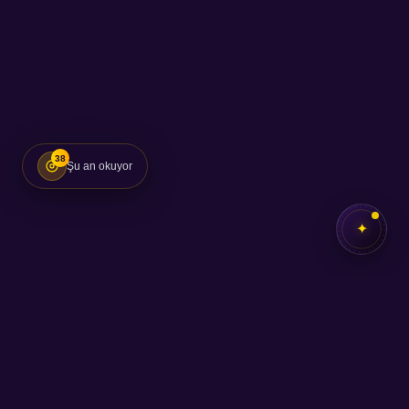
38
Şu an okuyor
✦