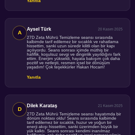
Yanıtla
Aysel Türk
20 Kasım 2025
27D Zeta Mührü Temizleme seansı sırasında
kalbimde tarif edilemez bir sıcaklık ve rahatlama
hissettim, sanki uzun süredir kilitli olan bir kapı
açılıyordu. Seans sonrası içimde müthiş bir
hafiflik, koşulsuz sevgi ve dinginlik yayıldığını fark
ettim. Enerjim yükseldi, hayata bakışım çok daha
pozitif ve netleşti, resmen içsel bir dönüşüm
yaşadım! Çok teşekkürler Hakan Hocam!
Yanıtla
Dilek Karataş
21 Kasım 2025
27D Zeta Mührü Temizleme seansı hayatımda bir
dönüm noktası oldu! Seans sırasında kalbimde
tarif edilemez bir sıcaklık, huzur ve yoğun bir
enerji akışı hissettim, sanki üzerimden büyük bir
yük kalktı. Seans sonrası kendimi inanılmaz