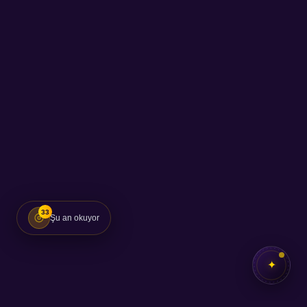
33
Şu an okuyor
✦