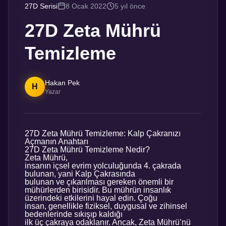
27D Serisi
8 Ocak 2022
5 yıl önce
27D Zeta Mührü
Temizleme
Hakan Pek
H
Yazar
27D Zeta Mührü Temizleme: Kalp Çakranızı
Açmanın Anahtarı
27D Zeta Mührü Temizleme Nedir?
Zeta Mührü,
insanın içsel evrim yolculuğunda 4. çakrada
bulunan, yani Kalp Çakrasında
bulunan ve çıkarılması gereken önemli bir
mühürlerden birisidir
. Bu
mührün insanlık
üzerindeki etkilerini hayal edin. Çoğu
insan, genellikle fiziksel, duygusal ve zihinsel
bedenlerinde sıkışıp kaldığı
ilk üç çakraya odaklanır. Ancak, Zeta Mührü’nü