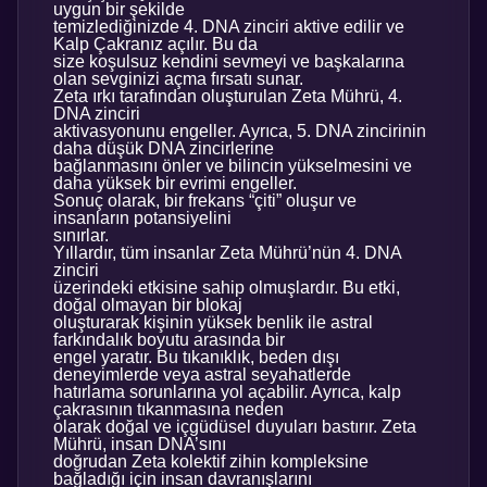
uygun bir şekilde
temizlediğinizde 4. DNA zinciri aktive edilir ve
Kalp Çakranız açılır. Bu da
size koşulsuz kendini sevmeyi ve başkalarına
olan sevginizi açma fırsatı sunar.
Zeta ırkı tarafından oluşturulan Zeta Mührü, 4.
DNA zinciri
aktivasyonunu engeller. Ayrıca, 5. DNA zincirinin
daha düşük DNA zincirlerine
bağlanmasını önler ve bilincin yükselmesini ve
daha yüksek bir evrimi engeller.
Sonuç olarak, bir frekans “çiti” oluşur ve
insanların potansiyelini
sınırlar.
Yıllardır, tüm insanlar Zeta Mührü’nün 4. DNA
zinciri
üzerindeki etkisine sahip olmuşlardır. Bu etki,
doğal olmayan bir blokaj
oluşturarak kişinin yüksek benlik ile astral
farkındalık boyutu arasında bir
engel yaratır. Bu tıkanıklık, beden dışı
deneyimlerde veya astral seyahatlerde
hatırlama sorunlarına yol açabilir. Ayrıca, kalp
çakrasının tıkanmasına neden
olarak doğal ve içgüdüsel duyuları bastırır. Zeta
Mührü, insan DNA’sını
doğrudan Zeta kolektif zihin kompleksine
bağladığı için insan davranışlarını