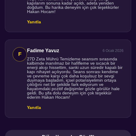
kapılarım sonuna kadar açıldı, adeta yeniden
doğdum. Bu harika deneyim için çok teşekkürler
Hakan Hocam!
Yanıtla
Fadime Yavuz
6 Ocak 2026
27D Zeta Mührü Temizleme seansım sırasında
kalbimde inanılmaz bir hafifleme ve sıcacık bir
enerji akışı hissettim, sanki uzun süredir kapalı bir
kapı nihayet açılıyordu. Seans sonrası kendime
ve çevreme karşı çok daha koşulsuz bir sevgi
duymaya başladım, içsel potansiyelimin ortaya
çıktığını net bir şekilde fark ediyorum ve
hayatımdaki pozitif değişimler gözle görülür hale
geldi. Bu şifa dolu deneyim için çok teşekkür
ederim Hakan Hocam!
Yanıtla