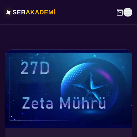
✦
SEB
AKADEMİ