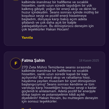
kalbimde inanılmaz bir hafifleme ve sıcaklık
hissettim, sanki uzun süredir taşıdığım bir yük
kalkmış gibiydi; yoğun bir enerji akışı ve derin bir
huzur içindeydim. Seans sonrası içimde müthiş bir
koşulsuz sevgi ve pozitif enerji hissetmeye
başladım, dünyaya karşı bakış açım adeta
şifalandı ve çok daha açık bir kalple
yaklaşabiliyorum. Bu dönüştürücü deneyim için
çok teşekkürler Hakan Hocam!
Yanıtla
Fatma Şahin
18 Kasım 2025
27D Zeta Mührü Temizleme seansı sırasında
kalbimde inanılmaz bir hafifleme ve sıcaklık
hissettim, sanki uzun süredir kapalı bir kapı
açılıyordu! Bu enerji akışı ve rahatlama hissi,
hayatıma yayılan muazzam bir içsel dönüşümün
başlangıcıymış! Seans sonrası kendime ve tüm
varoluşa karşı hissettiğim koşulsuz sevgi o kadar
güçlendi ki anlatamam. Adeta pozitif bir enerjiyle
dolup taştım ve potansiyelimin kilidi açıldı
diyebilirim! Hakan Hocam, bu muhteşem deneyim
için sonsuz teşekkürler.