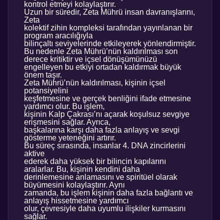
kontrol etmeyi kolaylaştırır.
Uzun bir süredir, Zeta Mührü insan davranışlarını,
Zeta
kolektif zihin kompleksi tarafından yayınlanan bir
program aracılığıyla
bilinçaltı seviyelerinde etkileyerek yönlendirmiştir.
Bu nedenle Zeta Mührü’nün kaldırılması son
derece kritiktir ve içsel dönüşümünüzü
engelleyen bu etkiyi ortadan kaldırmak büyük
önem taşır.
Zeta Mührü’nün kaldırılması, kişinin içsel
potansiyelini
keşfetmesine ve gerçek benliğini ifade etmesine
yardımcı olur. Bu işlem,
kişinin Kalp Çakrası’nı açarak koşulsuz sevgiye
erişmesini sağlar. Ayrıca,
başkalarına karşı daha fazla anlayış ve sevgi
gösterme yeteneğini artırır.
Bu süreç sırasında, insanlar 4. DNA zincirlerini
aktive
ederek daha yüksek bir bilincin kapılarını
aralarlar. Bu, kişinin kendini daha
derinlemesine anlamasını ve spiritüel olarak
büyümesini kolaylaştırır. Aynı
zamanda, bu işlem kişinin daha fazla bağlantı ve
anlayış hissetmesine yardımcı
olur, çevresiyle daha uyumlu ilişkiler kurmasını
sağlar.