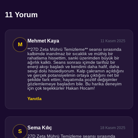
11 Yorum
Mehmet Kaya
11 Kasım 2025
**27D Zeta Mührü Temizleme** seansı sırasında
kalbimde inanılmaz bir sıcaklık ve müthiş bir
rahatlama hissettim, sanki üzerimden büyük bir
ağırlık kalktı. Seans sonrası içimde tarifsiz bir
enerji akışı başladı ve kendimi daha hafif, daha
sevgi dolu hissediyorum. Kalp çakramın açıldığını
ve gerçek potansiyelimin ortaya çıktığını net bir
şekilde fark ettim; hayatımda pozitif değişimler
gözlemlemeye başladım bile. Bu harika deneyim
için çok teşekkürler Hakan Hocam!
Yanıtla
Sema Kılıç
18 Kasım 2025
27D Zeta Mührü Temizleme seansı sırasında