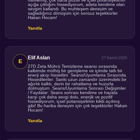
hafiflemiş, çok daha pozitif ve içsel potansiyelimin
açığa çıktığını hissediyorum, adeta kendime olan
sevgim katlandı. Bu muhteşem deneyim ve
sağladığınız dönüşüm için sonsuz teşekkürler
Hakan Hocam!
Yanıtla
Elif Aslan
27 Kasım 2025
27D Zeta Mührü Temizleme seansı sırasında
kalbimde müthiş bir genişleme ve içimde tatlı bir
enerji akışı hissettim. Seans/Uyumlama Sırasında
Hissedilenler: Sanki uzun zamandır üzerimdeki bir
ağırlık kalktı, derin bir rahatlama ve huzurla
dolmuştum. Seans/Uyumlama Sonrası Değişimler
/ Faydalar: Seans sonrası kendime ve hayata
karşı çok daha sevgi dolu, enerjik ve pozitif
hissediyorum; içsel potansiyelimin kilidi açılmış
gibi! Bu harika deneyim için çok teşekkürler Hakan
Hocam!
Yanıtla