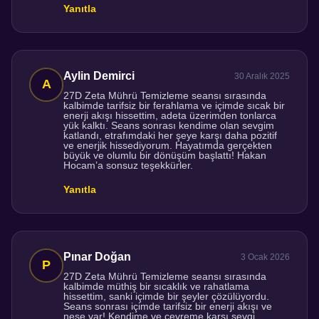
Yanıtla
Aylin Demirci
30 Aralık 2025
27D Zeta Mührü Temizleme seansı sırasında
kalbimde tarifsiz bir ferahlama ve içimde sıcak bir
enerji akışı hissettim, adeta üzerimden tonlarca
yük kalktı. Seans sonrası kendime olan sevgim
katlandı, etrafımdaki her şeye karşı daha pozitif
ve enerjik hissediyorum. Hayatımda gerçekten
büyük ve olumlu bir dönüşüm başlattı! Hakan
Hocam’a sonsuz teşekkürler.
Yanıtla
Pınar Doğan
3 Ocak 2026
27D Zeta Mührü Temizleme seansı sırasında
kalbimde müthiş bir sıcaklık ve rahatlama
hissettim, sanki içimde bir şeyler çözülüyordu.
Seans sonrası içimde tarifsiz bir enerji akışı ve
neşe var! Kendime ve çevreme karşı sevgi