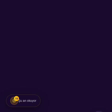
78
Şu an okuyor