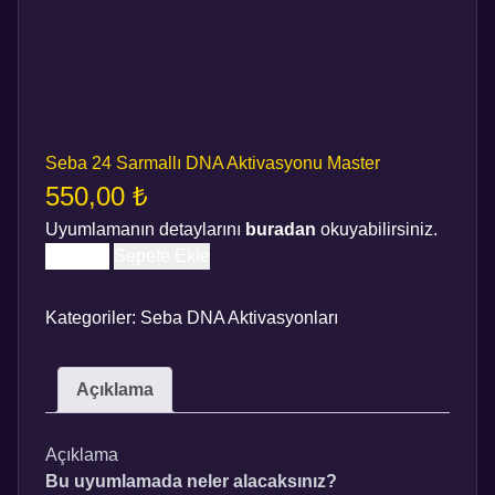
Seba 24 Sarmallı DNA Aktivasyonu Master
550,00
₺
Uyumlamanın detaylarını
buradan
okuyabilirsiniz.
SEBA
Sepete Ekle
24
SARMALLI
Kategoriler:
Seba DNA Aktivasyonları
DNA
AKTIVASYONU
MASTER
Açıklama
ADET
Açıklama
Bu uyumlamada neler alacaksınız?