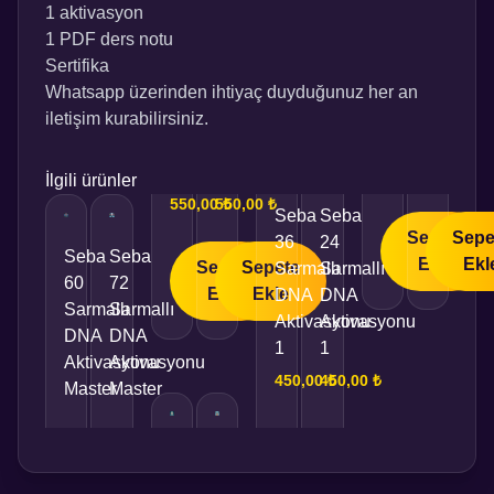
1 aktivasyon
1 PDF ders notu
Sertifika
Whatsapp üzerinden ihtiyaç duyduğunuz her an
iletişim kurabilirsiniz.
İlgili ürünler
550,00
550,00
₺
₺
Seba
Seba
Sepete
Sepe
36
24
Seba
Seba
Ekle
Ekl
Sepete
Sepete
Sarmallı
Sarmallı
60
72
Ekle
Ekle
DNA
DNA
Sarmallı
Sarmallı
Aktivasyonu
Aktivasyonu
DNA
DNA
1
1
Aktivasyonu
Aktivasyonu
450,00
450,00
₺
₺
Master
Master