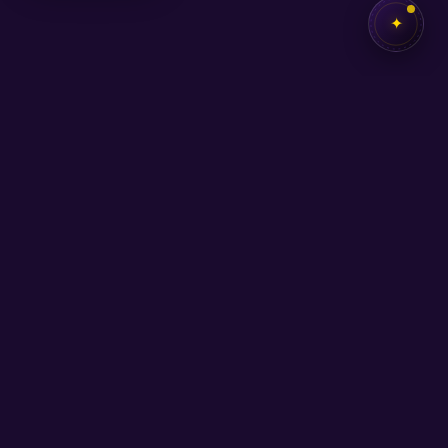
✦
✦
SEB
AKADEMİ
Kendi potansiyelini keşfetmen için buradayız.