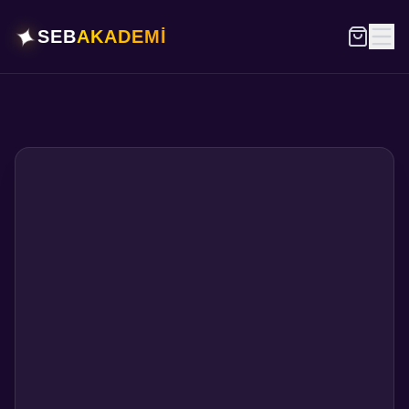
✦
SEB
AKADEMİ