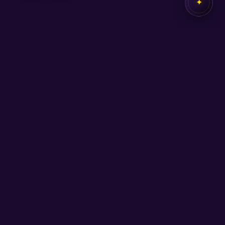
✦
✦
SEB
AKADEMİ
Kendi potansiyelini keşfetmen için buradayız.
Hızlı Bağlantılar