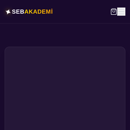
✦
SEB
AKADEMİ