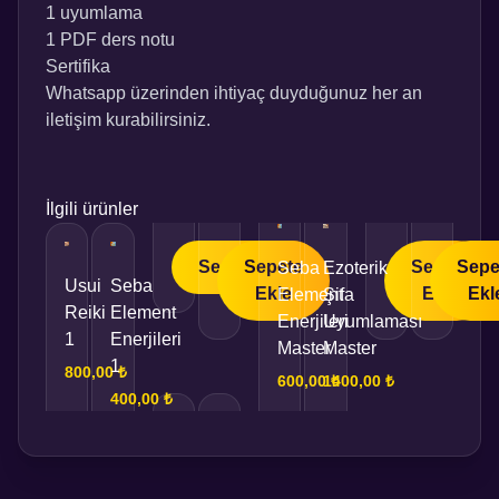
1 uyumlama
1 PDF ders notu
Sertifika
Whatsapp üzerinden ihtiyaç duyduğunuz her an
iletişim kurabilirsiniz.
İlgili ürünler
varyasyonu
var.
Seçenekler
Sepete
Sepete
Sepe
Seba
Ezoterik
Usui
Seba
Seçenekler
Ekle
Ekle
Ekl
Element
Şifa
Bu
Reiki
Element
ürün
Enerjileri
Uyumlaması
ürünün
1
Enerjileri
sayfasından
Master
Master
birden
1
seçilebilir
800,00
₺
600,00
1400,00
₺
₺
fazla
400,00
₺