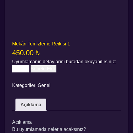
Mekân Temizleme Reikisi 1
450,00
₺
Uyumlamanın detaylarını
buradan
okuyabilirsiniz:
MEKÂN
Sepete Ekle
TEMIZLEME
REIKISI
Kategoriler:
Genel
1
ADET
Açıklama
Açıklama
Bu uyumlamada neler alacaksınız?