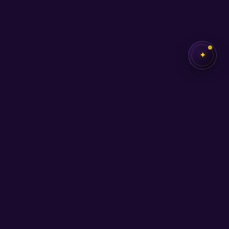
✦
✦
SEB
AKADEMİ
Kendi potansiyelini keşfetmen için buradayız.