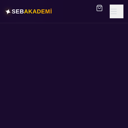
✦
SEB
AKADEMİ