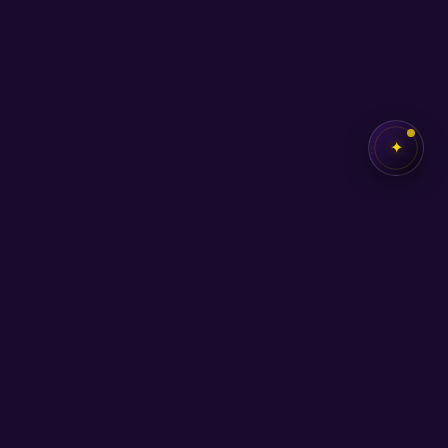
✦
✦
SEB
AKADEMİ