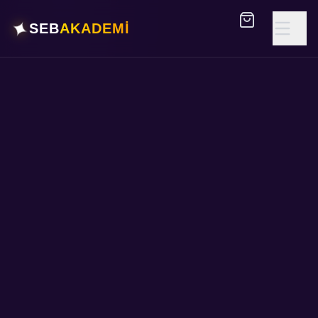
✦
SEB
AKADEMİ