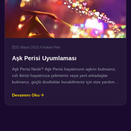
31 Mayıs 2015
Hakan Pek
Aşk Perisi Uyumlaması
Aşk Perisi Nedir? Aşk Perisi hayatınızın aşkını bulmanız,
ruh ikinizi hayatınıza çekmeniz veya yeni arkadaşlar
bulmanız, güçlü dostluklar kurabilmeniz için size yardımcı
olacak mucizevi bir enerji sistemidir. Aşk perisi
uyumlaması içerisinde, evlenmek isteyipte belirli bir yaşa
Devamını Oku
gelmesine rağmen evlenme konusunda her defasında
başka bir sebep çıkması nedeniyle sürekli engeller
yaşayan kişiler için Kısmet Açma ile ilgili […]