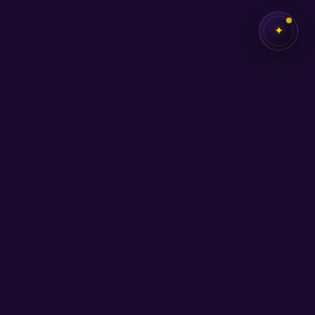
✦
✦
SEB
AKADEMİ
Kendi potansiyelini keşfetmen için buradayız.