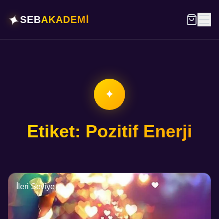
✦
SEB
AKADEMİ
✦
Etiket: Pozitif Enerji
İleri Seviye