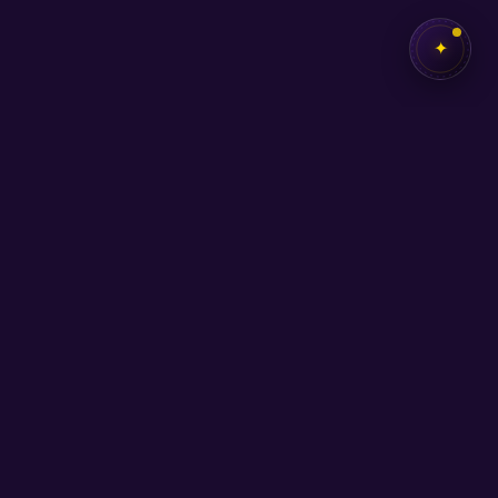
✦
✦
SEB
AKADEMİ
Kendi potansiyelini keşfetmen için buradayız.