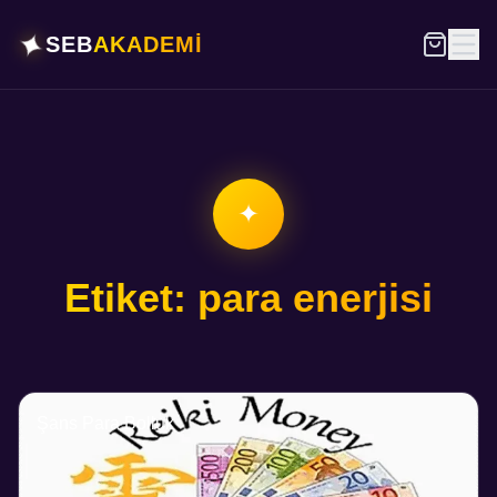
✦
SEB
AKADEMİ
✦
Etiket: para enerjisi
Şans Para Bolluk