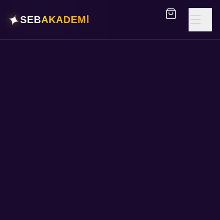
✦
SEB
AKADEMİ