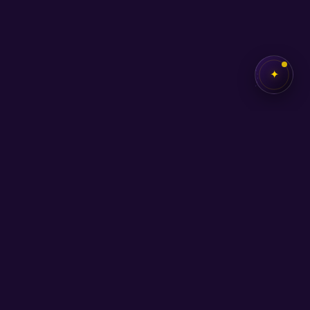
✦
✦
SEB
AKADEMİ
Kendi potansiyelini keşfetmen için buradayız.