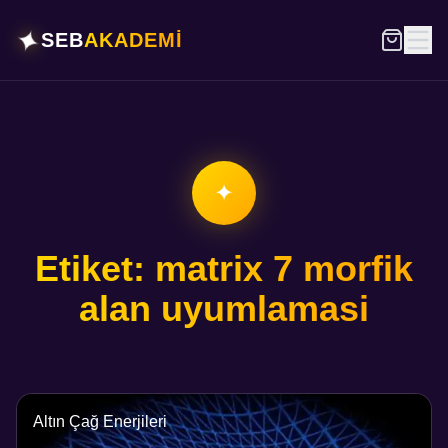
✦
SEB
AKADEMİ
✦
Etiket: matrix 7 morfik
alan uyumlamasi
Altın Çağ Enerjileri