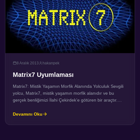
8 Aralık 2013
hakanpek
Matrix7 Uyumlaması
Matrix7: Mistik Yaşamın Morfik Alanında Yolculuk Sevgili
yolcu, Matrix7, mistik yaşamın morfik alanıdır ve bu
gerçek benliğimizi İlahi Çekirdek’e götüren bir araçtır.
Manevi yolculuğun tek hedefi budur. Yolculuğumuzu
hangi yolda yaparsak yapalım veya hangi yolun bizi
Devamını Oku
buraya getirdiği önemli değildir, çünkü Matrix7 her
yerdedir. İçimizi, dışımızı, yukarısını, aşağısını kuşatır.
Ancak, gündelik hayatın karmaşasında sıkışıp kaldık […]