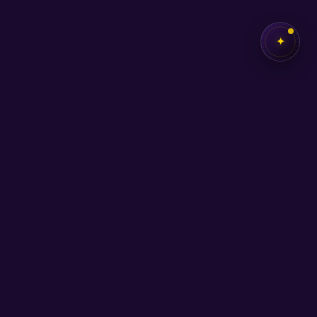
✦
✦
SEB
AKADEMİ
Kendi potansiyelini keşfetmen için buradayız.