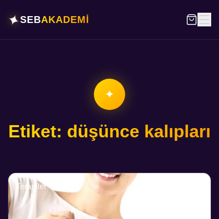
✦
SEB
AKADEMİ
✦
Etiket: düşünce kalıpları
Terapiler