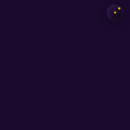
✦
✦
SEB
AKADEMİ
Kendi potansiyelini keşfetmen için buradayız.