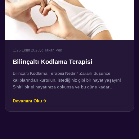
25 Ekim 2023
Hakan Pek
Bilinçaltı Kodlama Terapisi
Bilinçaltı Kodlama Terapisi Nedir? Zararlı düşünce
kalıplarından kurtulun, istediğiniz gibi bir hayat yaşayın!
Sihirli bir el hayatınıza dokunsa ve bu güne kadar
yaşadığınız tüm acıları, endişeleri, korkuları, kızgınlıkları,
öfkeleri, hayal kırıklıklarını ve bunun gibi daha pek çok
Devamını Oku
hatırlayamadığınız yada hatırlamak dahi istemediğiniz bir
yığın bastırılmış duyguları ve travmaları sanki hiç
yaşanmamış gibi bilinçaltınızdan ve hücre […]