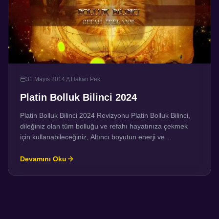
31 Mayıs 2014
Hakan Pek
Platin Bolluk Bilinci 2024
Platin Bolluk Bilinci 2024 Revizyonu Platin Bolluk Bilinci,
dileğiniz olan tüm bolluğu ve refahı hayatınıza çekmek
için kullanabileceğiniz, Altıncı boyutun enerji ve
frekanslarının birleşiminden oluşur. Bu bilinç, bolluk
bilincinizi uyandırır ve sizi Altıncı boyutun refah
Devamını Oku
frekanslarına uyumlu hale getirir. Kendi içsel yoksulluk
illüzyonunuzun sona ermesine yardımcı olur. Bu
inisiyasyon süreci, beyninizin tezahür etme ile ilgili […]