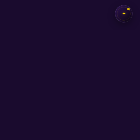
✦
✦
SEB
AKADEMİ
Kendi potansiyelini keşfetmen için buradayız.