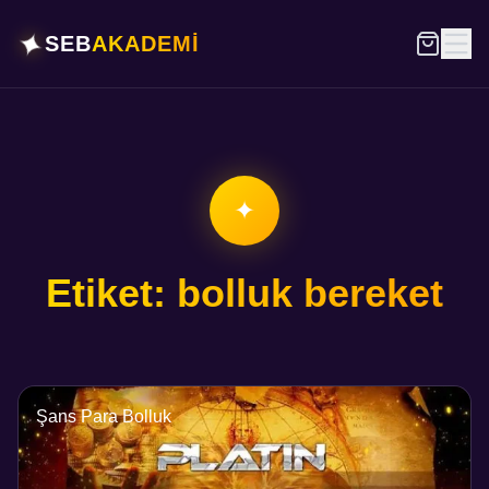
✦
SEB
AKADEMİ
✦
Etiket: bolluk bereket
Şans Para Bolluk