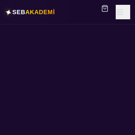
✦
SEB
AKADEMİ