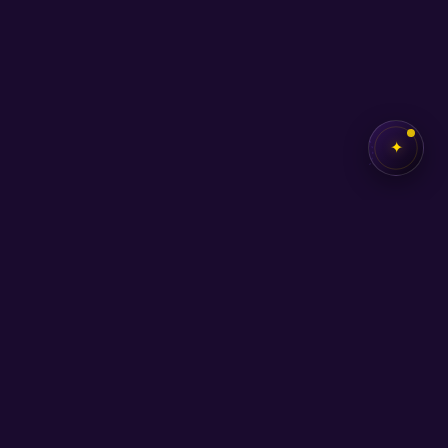
✦
✦
SEB
AKADEMİ