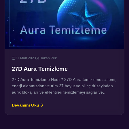
21 Mart 2023
Hakan Pek
27D Aura Temizleme
27D Aura Temizleme Nedir? 27D Aura temizleme sistemi,
enerji alanınızdan ve tüm 27 boyut ve bilinç düzeyinden
aurik blokajları ve eklentileri temizlemeyi sağlar ve
bunların yerine pozitif güçlendirme, iyileştirici enerjiler ve
bu zamanda ruhunuzun eşsiz enerjisine ve titreşimine
Devamını Oku
uygun hale getirilmiş aydınlatılmış bilinç verir. Aurik
eklentiler, onlarla ilişkili sinir ağları da dahil olmak üzere
tüm […]