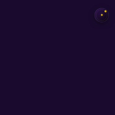
✦
✦
SEB
AKADEMİ
Kendi potansiyelini keşfetmen için buradayız.