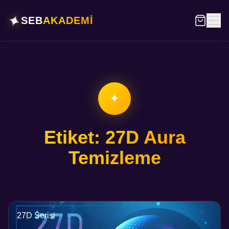
✦
SEB
AKADEMİ
✦
Etiket: 27D Aura
Temizleme
27D Serisi