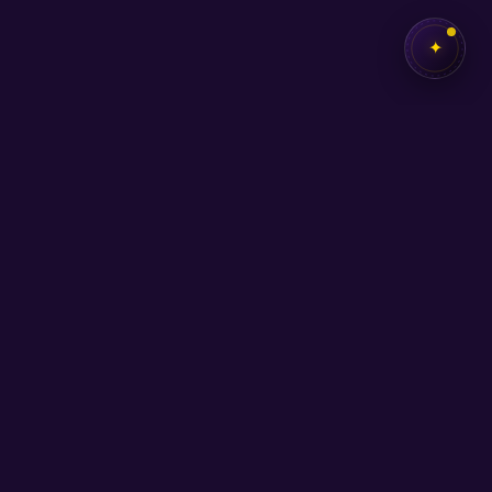
✦
✦
SEB
AKADEMİ
Kendi potansiyelini keşfetmen için buradayız.